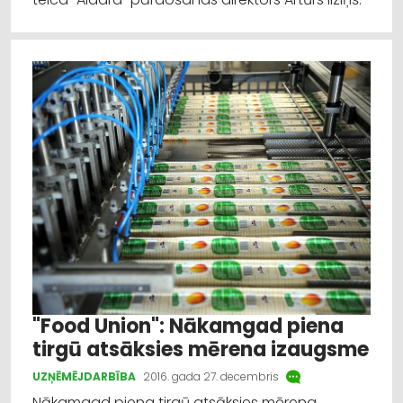
"Food Union": Nākamgad piena
tirgū atsāksies mērena izaugsme
UZŅĒMĒJDARBĪBA
2016. gada 27. decembris
Nākamgad piena tirgū atsāksies mērena