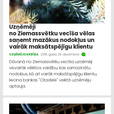
Uzņēmēji
no Ziemassvētku vecīša vēlas
saņemt mazākus nodokļus un
vairāk maksātspējīgu klientu
UZŅĒMĒJDARBĪBA
2016. gada 26. decembris
Dāvanā no Ziemassvētku vecīša uzņēmēji
visvairāk vēlētos valdību, kas samazinātu
nodokļus, kā arī vairāk maksātspējīgu klientu,
liecina bankas "Citadele" veiktā uzņēmēju
aptauja.