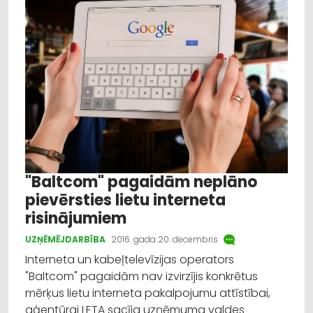
"Baltcom" pagaidām neplāno
pievērsties lietu interneta
risinājumiem
UZŅĒMĒJDARBĪBA
2016. gada 20. decembris
Interneta un kabeļtelevīzijas operators
"Baltcom" pagaidām nav izvirzījis konkrētus
mērķus lietu interneta pakalpojumu attīstībai,
aģentūrai LETA sacīja uzņēmuma valdes