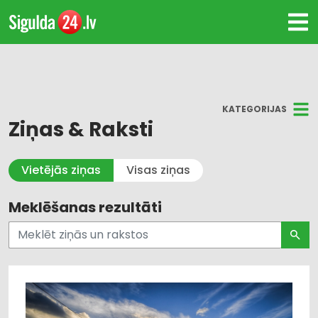
KATEGORIJAS
Ziņas & Raksti
Visi
Vietējās ziņas
Visas ziņas
Kultūra un Izklaide
Meklēšanas rezultāti
Dzīvesstils
Pašvaldības un valsts pārvalde
Uzņēmējdarbība