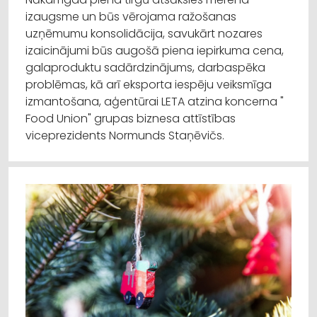
izaugsme un būs vērojama ražošanas
uzņēmumu konsolidācija, savukārt nozares
izaicinājumi būs augošā piena iepirkuma cena,
galaproduktu sadārdzinājums, darbaspēka
problēmas, kā arī eksporta iespēju veiksmīga
izmantošana, aģentūrai LETA atzina koncerna "
Food Union" grupas biznesa attīstības
viceprezidents Normunds Staņēvičs.