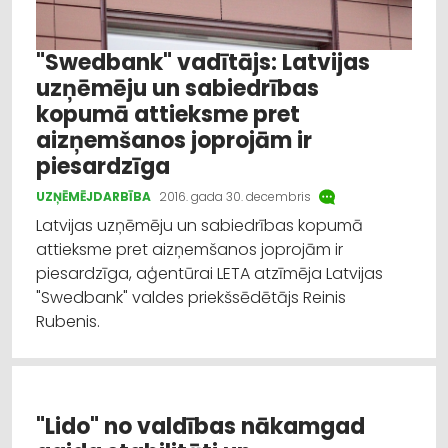
"Swedbank" vadītājs: Latvijas
uzņēmēju un sabiedrības
kopumā attieksme pret
aizņemšanos joprojām ir
piesardzīga
UZŅĒMĒJDARBĪBA
2016. gada 30. decembris
Latvijas uzņēmēju un sabiedrības kopumā
attieksme pret aizņemšanos joprojām ir
piesardzīga, aģentūrai LETA atzīmēja Latvijas
"Swedbank" valdes priekšsēdētājs Reinis
Rubenis.
"Lido" no valdības nākamgad