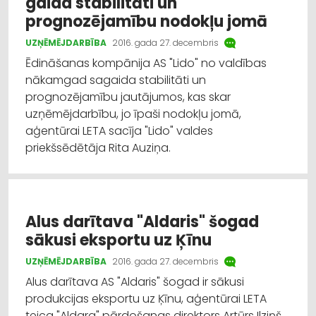
gaida stabilitāti un
prognozējamību nodokļu jomā
UZŅĒMĒJDARBĪBA
2016. gada 27. decembris
Ēdināšanas kompānija AS "Lido" no valdības
nākamgad sagaida stabilitāti un
prognozējamību jautājumos, kas skar
uzņēmējdarbību, jo īpaši nodokļu jomā,
aģentūrai LETA sacīja "Lido" valdes
priekšsēdētāja Rita Auziņa.
Alus darītava "Aldaris" šogad
sākusi eksportu uz Ķīnu
UZŅĒMĒJDARBĪBA
2016. gada 27. decembris
Alus darītava AS "Aldaris" šogad ir sākusi
produkcijas eksportu uz Ķīnu, aģentūrai LETA
teica "Aldara" pārdošanas direktors Artūrs Ilziņš.