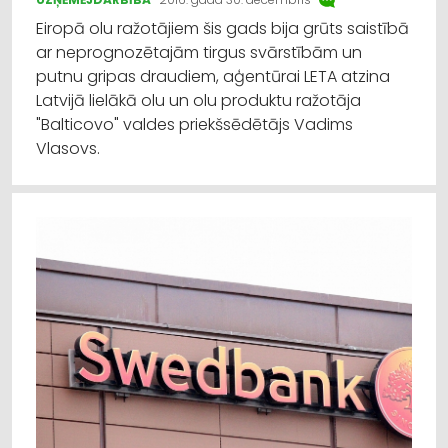
Eiropā olu ražotājiem šis gads bija grūts saistībā
ar neprognozētajām tirgus svārstībām un
putnu gripas draudiem, aģentūrai LETA atzina
Latvijā lielākā olu un olu produktu ražotāja
"Balticovo" valdes priekšsēdētājs Vadims
Vlasovs.