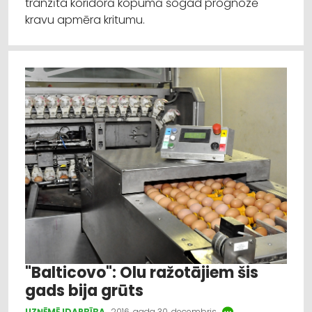
tranzīta koridorā kopumā šogad prognozē
kravu apmēra kritumu.
"Balticovo": Olu ražotājiem šis
gads bija grūts
UZŅĒMĒJDARBĪBA
2016. gada 30. decembris