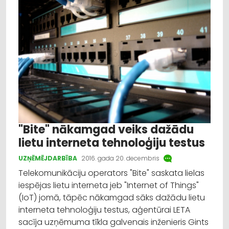
"Bite" nākamgad veiks dažādu
lietu interneta tehnoloģiju testus
UZŅĒMĒJDARBĪBA
2016. gada 20. decembris
Telekomunikāciju operators "Bite" saskata lielas
iespējas lietu interneta jeb "Internet of Things"
(IoT) jomā, tāpēc nākamgad sāks dažādu lietu
interneta tehnoloģiju testus, aģentūrai LETA
sacīja uzņēmuma tīkla galvenais inženieris Gints