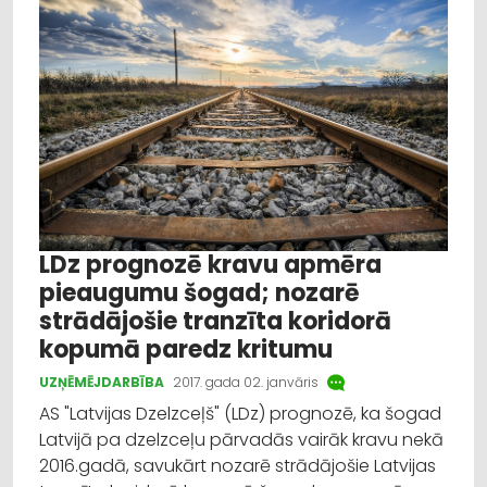
Izglītība
Veselība
Dažādi
Reklāmraksts
Profesionāļu padomi
LDz prognozē kravu apmēra
pieaugumu šogad; nozarē
strādājošie tranzīta koridorā
kopumā paredz kritumu
UZŅĒMĒJDARBĪBA
2017. gada 02. janvāris
AS "Latvijas Dzelzceļš" (LDz) prognozē, ka šogad
Latvijā pa dzelzceļu pārvadās vairāk kravu nekā
2016.gadā, savukārt nozarē strādājošie Latvijas