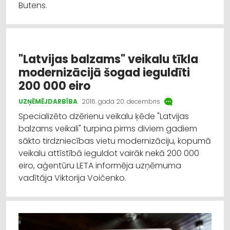
Butens.
"Latvijas balzams" veikalu tīkla
modernizācijā šogad ieguldīti
200 000 eiro
UZŅĒMĒJDARBĪBA
2016. gada 20. decembris
Specializēto dzērienu veikalu ķēde "Latvijas
balzams veikali" turpina pirms diviem gadiem
sākto tirdzniecības vietu modernizāciju, kopumā
veikalu attīstībā ieguldot vairāk nekā 200 000
eiro, aģentūru LETA informēja uzņēmuma
vadītāja Viktorija Voičenko.