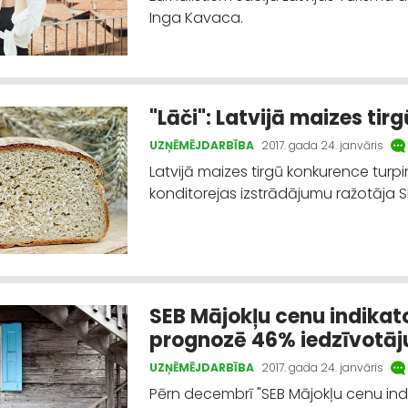
Inga Kavaca.
"Lāči": Latvijā maizes ti
UZŅĒMĒJDARBĪBA
2017. gada 24. janvāris
Latvijā maizes tirgū konkurence turp
konditorejas izstrādājumu ražotāja S
SEB Mājokļu cenu indika
prognozē 46% iedzīvotāj
UZŅĒMĒJDARBĪBA
2017. gada 24. janvāris
Pērn decembrī "SEB Mājokļu cenu ind