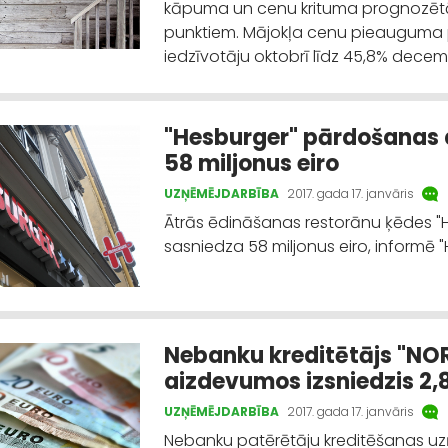
kāpuma un cenu krituma prognozētāju
punktiem. Mājokļa cenu pieauguma 
iedzīvotāju oktobrī līdz 45,8% decemb
"Hesburger" pārdošanas a
58 miljonus eiro
UZŅĒMĒJDARBĪBA
2017. gada 17. janvāris
Ātrās ēdināšanas restorānu ķēdes "H
sasniedza 58 miljonus eiro, informē "
Nebanku kreditētājs "NO
aizdevumos izsniedzis 2,8
UZŅĒMĒJDARBĪBA
2017. gada 17. janvāris
Nebanku patērētāju kreditēšanas uz