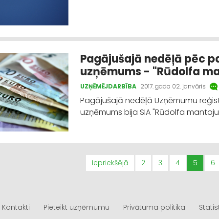
Pagājušajā nedēļā pēc pa
uzņēmums - "Rūdolfa m
UZŅĒMĒJDARBĪBA
2017. gada 02. janvāris
Pagājušajā nedēļā Uzņēmumu reģistrā
uzņēmums bija SIA "Rūdolfa mantojums"
Iepriekšējā
2
3
4
5
6
Kontakti
Pieteikt uzņēmumu
Privātuma politika
Statis