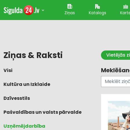
Ziņas
Katalogs
Kart
Ziņas & Raksti
Vietējās z
Meklēšana
Visi
Kultūra un Izklaide
Dzīvesstils
Pašvaldības un valsts pārvalde
Uzņēmējdarbība