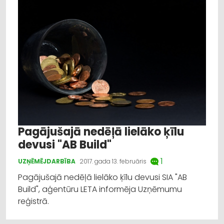
Pagājušajā nedēļā lielāko ķīlu
devusi "AB Build"
1
UZŅĒMĒJDARBĪBA
2017. gada 13. februāris
Pagājušajā nedēļā lielāko ķīlu devusi SIA "AB
Build", aģentūru LETA informēja Uzņēmumu
reģistrā.