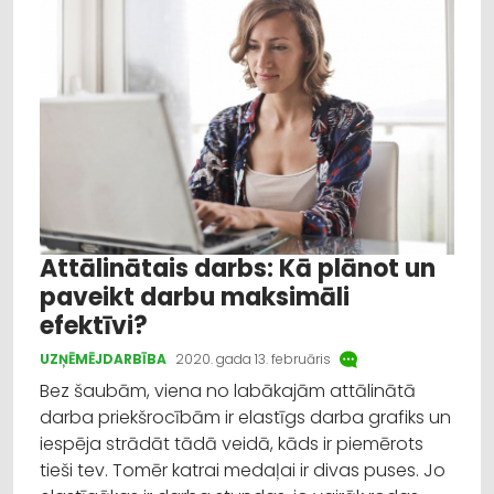
Izglītība
Veselība
Dažādi
Reklāmraksts
Profesionāļu padomi
Attālinātais darbs: Kā plānot un
paveikt darbu maksimāli
efektīvi?
UZŅĒMĒJDARBĪBA
2020. gada 13. februāris
Bez šaubām, viena no labākajām attālinātā
darba priekšrocībām ir elastīgs darba grafiks un
iespēja strādāt tādā veidā, kāds ir piemērots
tieši tev. Tomēr katrai medaļai ir divas puses. Jo