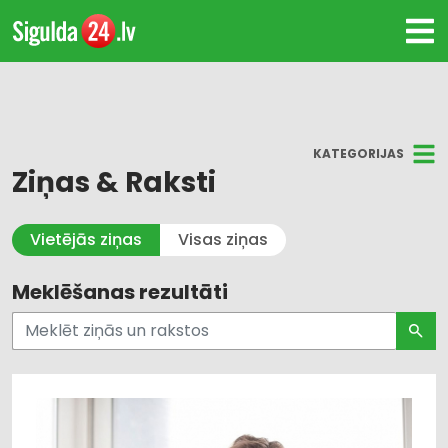
KATEGORIJAS
Ziņas & Raksti
Visi
Vietējās ziņas
Visas ziņas
Kultūra un Izklaide
Meklēšanas rezultāti
Dzīvesstils
Pašvaldības un valsts pārvalde
Uzņēmējdarbība