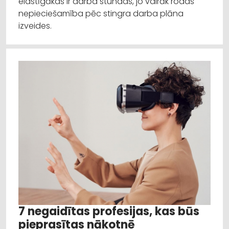
elastīgākas ir darba stundas, jo vairāk rodas
nepieciešamība pēc stingra darba plāna
izveides.
7 negaidītas profesijas, kas būs
pieprasītas nākotnē