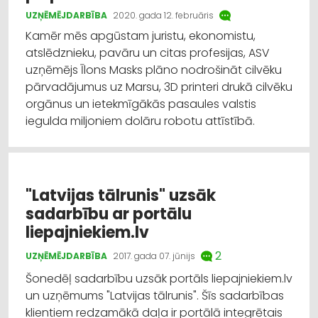
UZŅĒMĒJDARBĪBA
2020. gada 12. februāris
Kamēr mēs apgūstam juristu, ekonomistu,
atslēdznieku, pavāru un citas profesijas, ASV
uzņēmējs Īlons Masks plāno nodrošināt cilvēku
pārvadājumus uz Marsu, 3D printeri drukā cilvēku
orgānus un ietekmīgākās pasaules valstis
iegulda miljoniem dolāru robotu attīstībā.
"Latvijas tālrunis" uzsāk
sadarbību ar portālu
liepajniekiem.lv
2
UZŅĒMĒJDARBĪBA
2017. gada 07. jūnijs
Šonedēļ sadarbību uzsāk portāls liepajniekiem.lv
un uzņēmums "Latvijas tālrunis". Šīs sadarbības
klientiem redzamākā daļa ir portālā integrētais