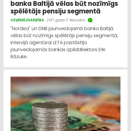
banka Baltijā vēlas būt nozīmīgs
spēlētājs pensiju segmentā
UZŅĒMĒJDARBĪBA
2017. gada 17. februāris
"Nordea" un DNB jaunveidojamā banka Baltijā
vēlas būt nozīmīgs spēlētājs pensiju segmentā,
intervijā aģentūrai LETA pastāstīja
jaunveidojamās bankas izpilddirektors Erki
Rāzuke.