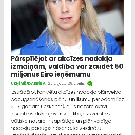
Pārspīlējot ar akcīzes nodokļa
izmaiņām, valdība var zaudēt 50
miljonus Eiro ieņēmumu
UZŅĒMĒJDARBĪBA
2017. gada 28. aprīlis
Izstrādājot konkrētu akcīzes nodokļa plānveida
paaugstināšanas plānu un likumu periodam līdz
2018.gadam (ieskaitot), alus nozare aktīvi
iesaistījās diskusijās ar valdību, uzsverot cik
būtiska nozarei ir saprātīga un plānveidīga
nodokļu paaugstināšana, lai veicinātu