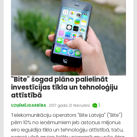
"Bite" šogad plāno palielināt
investīcijas tīkla un tehnoloģiju
attīstībā
1
UZŅĒMĒJDARBĪBA
2017. gada 21. februāris
Telekomunikāciju operators "Bite Latvija" ("Bite")
pērn 10% no ieņēmumiem jeb astoņus miljonus
eiro ieguldīja tīkla un tehnoloģiju attīstībā, taču,