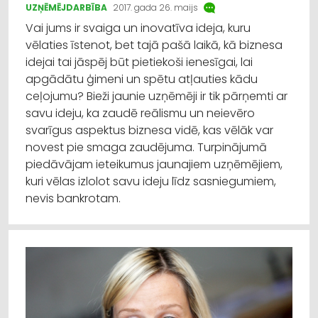
UZŅĒMĒJDARBĪBA
2017. gada 26. maijs
Vai jums ir svaiga un inovatīva ideja, kuru
vēlaties īstenot, bet tajā pašā laikā, kā biznesa
idejai tai jāspēj būt pietiekoši ienesīgai, lai
apgādātu ģimeni un spētu atļauties kādu
ceļojumu? Bieži jaunie uzņēmēji ir tik pārņemti ar
savu ideju, ka zaudē reālismu un neievēro
svarīgus aspektus biznesa vidē, kas vēlāk var
novest pie smaga zaudējuma. Turpinājumā
piedāvājam ieteikumus jaunajiem uzņēmējiem,
kuri vēlas izlolot savu ideju līdz sasniegumiem,
nevis bankrotam.