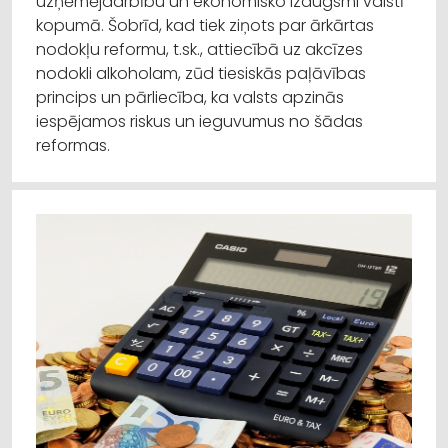
uzņēmējdarbību un ekonomisko izaugsmi valstī
kopumā. Šobrīd, kad tiek ziņots par ārkārtas
nodokļu reformu, t.sk., attiecībā uz akcīzes
nodokli alkoholam, zūd tiesiskās paļāvības
princips un pārliecība, ka valsts apzinās
iespējamos riskus un ieguvumus no šādas
reformas.