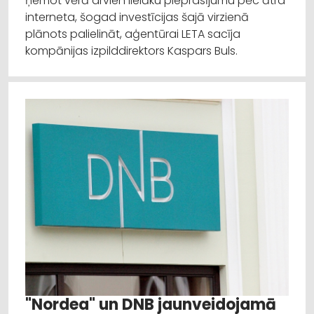
ņemot vērā arvien lielāku pieprasījumu pēc ātra
interneta, šogad investīcijas šajā virzienā
plānots palielināt, aģentūrai LETA sacīja
kompānijas izpilddirektors Kaspars Buls.
"Nordea" un DNB jaunveidojamā