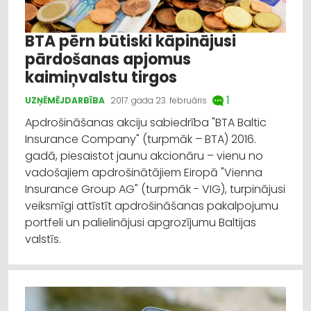
BTA pērn būtiski kāpinājusi
pārdošanas apjomus
kaimiņvalstu tirgos
1
UZŅĒMĒJDARBĪBA
2017. gada 23. februāris
Apdrošināšanas akciju sabiedrība "BTA Baltic
Insurance Company" (turpmāk – BTA) 2016.
gadā, piesaistot jaunu akcionāru – vienu no
vadošajiem apdrošinātājiem Eiropā "Vienna
Insurance Group AG" (turpmāk - VIG), turpinājusi
veiksmīgi attīstīt apdrošināšanas pakalpojumu
portfeli un palielinājusi apgrozījumu Baltijas
valstīs.