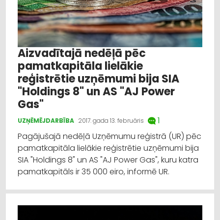
Aizvadītajā nedēļā pēc
pamatkapitāla lielākie
reģistrētie uzņēmumi bija SIA
"Holdings 8" un AS "AJ Power
Gas"
1
UZŅĒMĒJDARBĪBA
2017. gada 13. februāris
Pagājušajā nedēļā Uzņēmumu reģistrā (UR) pēc
pamatkapitāla lielākie reģistrētie uzņēmumi bija
SIA "Holdings 8" un AS "AJ Power Gas", kuru katra
pamatkapitāls ir 35 000 eiro, informē UR.