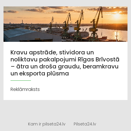
Kravu apstrāde, stividora un
noliktavu pakalpojumi Rīgas Brīvostā
– ātra un droša graudu, beramkravu
un eksporta plūsma
Reklāmraksts
Kam ir pilseta24.lv
Pilseta24.lv