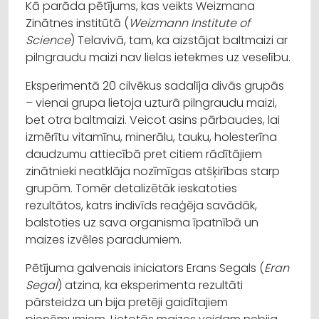
Kā parāda pētījums, kas veikts Weizmana
Zinātnes institūtā (
Weizmann Institute of
Science
) Telavivā, tam, ka aizstājat baltmaizi ar
pilngraudu maizi nav lielas ietekmes uz veselību.
Eksperimentā 20 cilvēkus sadalīja divās grupās
– vienai grupa lietoja uzturā pilngraudu maizi,
bet otra baltmaizi. Veicot asins pārbaudes, lai
izmērītu vitamīnu, minerālu, tauku, holesterīna
daudzumu attiecībā pret citiem rādītājiem
zinātnieki neatklāja nozīmīgas atšķirības starp
grupām. Tomēr detalizētāk ieskatoties
rezultātos, katrs indivīds reaģēja savādāk,
balstoties uz sava organisma īpatnībā un
maizes izvēles paradumiem.
Pētījuma galvenais iniciators Erans Segals (
Eran
Segal
) atzina, ka eksperimenta rezultāti
pārsteidza un bija pretēji gaidītajiem