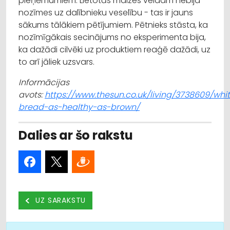
pieņēmumiem. Lietotās maizes veidam nebija
nozīmes uz dalībnieku veselību - tas ir jauns
sākums tālākiem pētījumiem. Pētnieks stāsta, ka
nozīmīgākais secinājums no eksperimenta bija,
ka dažādi cilvēki uz produktiem reaģē dažādi, uz
to arī jāliek uzsvars.
Informācijas
avots:
https://www.thesun.co.uk/living/3738609/whi
bread-as-healthy-as-brown/
Dalies ar šo rakstu
UZ SARAKSTU