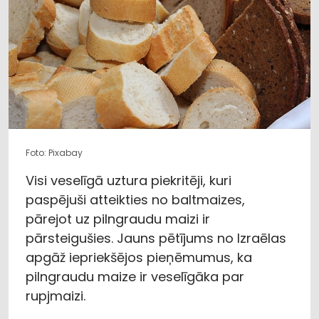
Foto: Pixabay
Visi veselīgā uztura piekritēji, kuri
paspējuši atteikties no baltmaizes,
pārejot uz pilngraudu maizi ir
pārsteigušies. Jauns pētījums no Izraēlas
apgāž iepriekšējos pieņēmumus, ka
pilngraudu maize ir veselīgāka par
rupjmaizi.