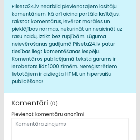
Pilseta24.lv neatbild pievienotajiem lasītāju
komentāriem, kā arī aicina portāla lasītājus,
rakstot komentārus, ievērot morāles un
pieklājības normas, nekurināt un neaicināt uz
rasu naidu, iztikt bez rupjībām. Lūguma
neievērošanas gadījumā Pilseta24.lv patur
tiesības liegt komentēšanas iespēju.
Komentāros publicējamā teksta garums ir
ierobežots līdz 1000 zīmēm. Nereģistrētiem
lietotājiem ir aizliegta HTML un hipersaišu
publicēšana!
Komentāri
(0)
Pievienot komentāru anonīmi