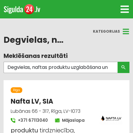
KATEGORIJAS
Degvielas, naftas produktu uzglabāšana un transportēšana
Meklēšanas rezultāti
Visas nozares
Degvielas, naftas produktu tirdzniecība
Degvielas, naftas produktu uzglabāšana un
transportēšana
Rīga
Nafta LV, SIA
Degvielas, naftas produktu vairumtirdzniecība
Lubānas 66 - 317, Rīga, LV-1073
Kurināmais
+371 67113040
Mājaslapa
produktu
tirdzniecība,