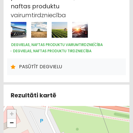
naftas
produktu
vairumtirdzniecība
DEGVIELAS, NAFTAS PRODUKTU VAIRUMTIRDZNIECĪBA
DEGVIELAS, NAFTAS PRODUKTU TIRDZNIECĪBA
DEGVIELAS, NAFTAS PRODUKTU UZGLABĀŠANA UN
TRANSPORTĒŠANA
PASŪTĪT DEGVIELU
KURINĀMAIS
Rezultāti kartē
+
−