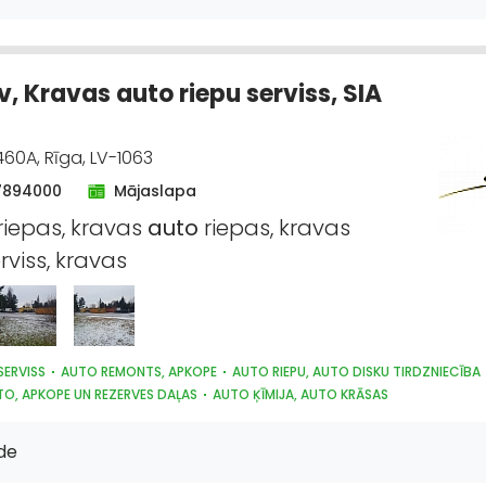
ĀLU, BŪVKONSTRUKCIJU VAIRUMTIRDZNIECĪBA
 LĪDZEKĻI UN TEHNIKA, PROFESIONĀLĀ
NISKO IEKĀRTU UN ELEKTROMATERIĀLU VAIRUMTIRDZNIECĪBA
v, Kravas auto riepu serviss, SIA
NISKO IEKĀRTU UN ELEKTROMATERIĀLU TIRDZNIECĪBA
ĪBAS UN UGUNSAIZSARDZĪBAS LĪDZEKĻI
AUTO ĶĪMIJA, AUTO KRĀSAS
HIGIĒ
DZNIECĪBA
HIDRAULISKĀS UN PNEIMATISKĀS IERĪCES
460A, Rīga, LV-1063
U UN DARBARĪKU LABOŠANA, SERVISS
KRĀSAS, LAKAS, BŪVĶĪMIJA: VAIRUMT
KAS, BŪVĶĪMIJA: TIRDZNIECĪBA
7894000
Mājaslapa
AS UN KONDICIONĒŠANAS SISTĒMAS UN IEKĀRTAS TELPĀM
riepas, kravas
auto
riepas, kravas
, MĒSLOŠANAS LĪDZEKĻI
rviss, kravas
SERVISS
AUTO REMONTS, APKOPE
AUTO RIEPU, AUTO DISKU TIRDZNIECĪBA
O, APKOPE UN REZERVES DAĻAS
AUTO ĶĪMIJA, AUTO KRĀSAS
AS, SMĒRVIELAS
de