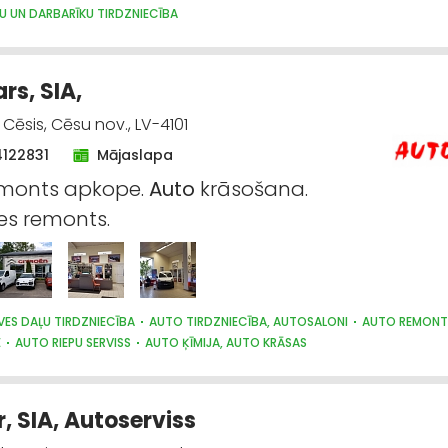
U UN DARBARĪKU TIRDZNIECĪBA
rs, SIA,
, Cēsis, Cēsu nov., LV-4101
4122831
Mājaslapa
monts apkope.
Auto
krāsošana.
es remonts.
VES DAĻU TIRDZNIECĪBA
AUTO TIRDZNIECĪBA, AUTOSALONI
AUTO REMONT
E
AUTO RIEPU SERVISS
AUTO ĶĪMIJA, AUTO KRĀSAS
, SIA, Autoserviss