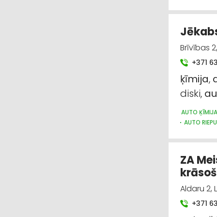
Jēkabs
Brīvības 2
+371 6
ķīmija
,
diski,
au
AUTO ĶĪMIJ
AUTO RIEPU
ZA Mei
krāso
Aldaru 2, 
+371 6