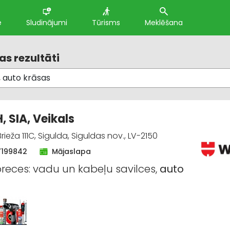
e
Sludinājumi
Tūrisms
Meklēšana
s rezultāti
 SIA, Veikals
rieža 111C, Sigulda, Siguldas nov., LV-2150
7199842
Mājaslapa
preces: vadu un kabeļu savilces,
auto