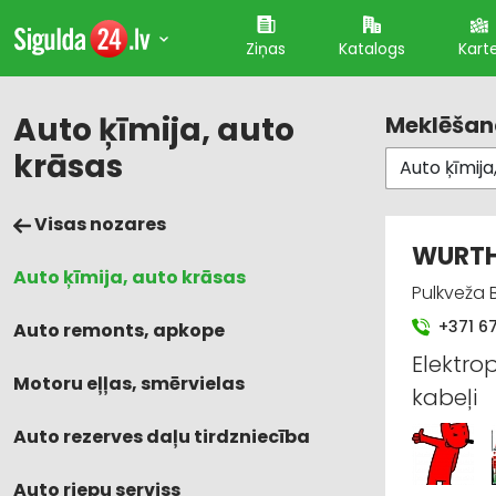
Ziņas
Katalogs
Kart
Auto ķīmija, auto
Meklēšana
krāsas
Visas nozares
WURTH,
Auto ķīmija, auto krāsas
Pulkveža B
+371 6
Auto remonts, apkope
Elektro
Motoru eļļas, smērvielas
kabeļi
Auto rezerves daļu tirdzniecība
Auto riepu serviss