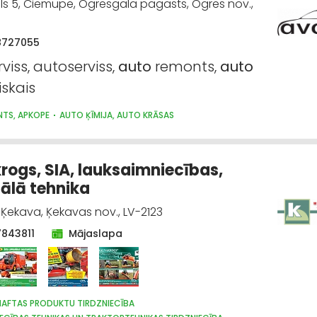
s 5, Ciemupe, Ogresgala pagasts, Ogres nov.,
8727055
viss, autoserviss,
auto
remonts,
auto
skais
TS, APKOPE
AUTO ĶĪMIJA, AUTO KRĀSAS
rogs, SIA, lauksaimniecības,
ālā tehnika
, Ķekava, Ķekavas nov., LV-2123
7843811
Mājaslapa
 NAFTAS PRODUKTU TIRDZNIECĪBA