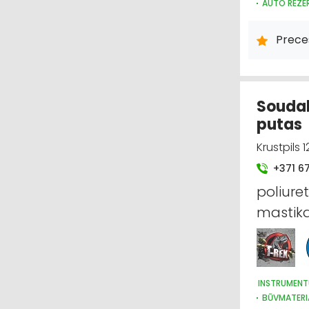
AUTO REZE
LAUKSAIMNI
AUTO REZER
Prece
MOTORU EĻĻ
Soudal
putas
Krustpils 1
+371 6
poliuret
mastika
INSTRUMENT
BŪVMATERI