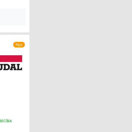
S
Rīga
IECĪBA