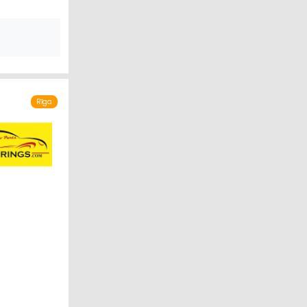
NIKAS NOMA
MĒRVIELAS
ĀRS
Rīga