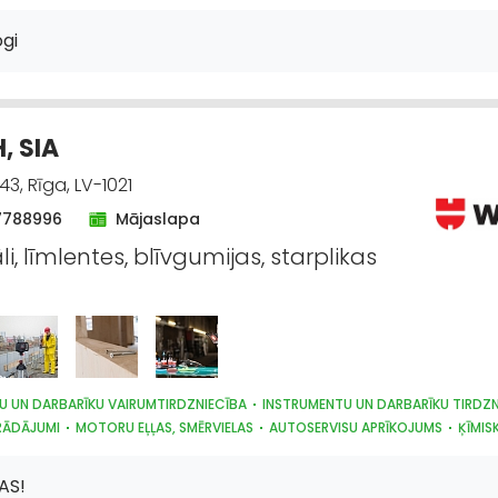
KAS, BŪVĶĪMIJA: TIRDZNIECĪBA
KRĀSAS, LAKAS, BŪVĶĪMIJA: VAIRUMTIRDZNIE
ĀLU, BŪVKONSTRUKCIJU TIRDZNIECĪBA
APDARES MATERIĀLI: VAIRUMTIRDZNI
gi
GI
APDARES MATERIĀLI: TIRDZNIECĪBA
CELTNIECĪBAS UN REMONTA DARBI
ARBI
UGUNSDZĒSĪBAS UN UGUNSAIZSARDZĪBAS LĪDZEKĻI
AUTO ĶĪMIJA, AU
, SIA
3, Rīga, LV-1021
7788996
Mājaslapa
i, līmlentes, blīvgumijas, starplikas
U UN DARBARĪKU VAIRUMTIRDZNIECĪBA
INSTRUMENTU UN DARBARĪKU TIRDZN
RĀDĀJUMI
MOTORU EĻĻAS, SMĒRVIELAS
AUTOSERVISU APRĪKOJUMS
ĶĪMIS
ARDZĪBAS LĪDZEKĻI, FORMASTĒRPI, DARBA APĢĒRBI UN APAVI; TIRDZNIECĪBA
ARDZĪBAS LĪDZEKĻI, DARBA APĢĒRBI; VAIRUMTIRDZNIECĪBA
AS!
ĀLU, BŪVKONSTRUKCIJU TIRDZNIECĪBA