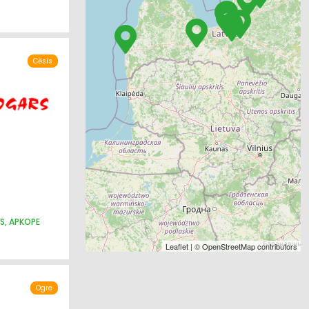
Cēsis
S, APKOPE
Leaflet
| ©
OpenStreetMap
contributors
Ogre