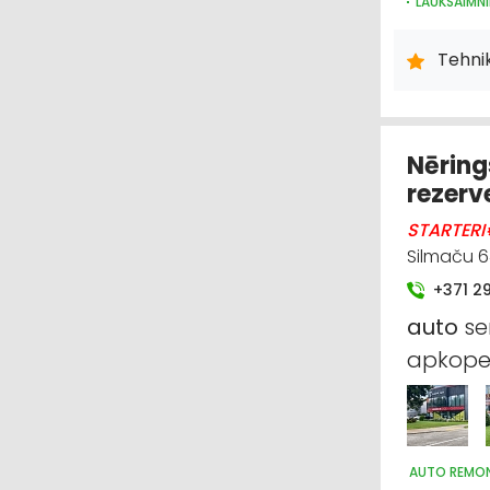
LAUKSAIMNI
IEKRAUŠANA
LAUKSAIMNI
Tehni
MEŽKOPĪBA
LABIEKĀRT
LAUKSAIMN
Nēring
rezerv
STARTERI
Silmaču 6
+371 2
auto
se
apkope 
AUTO REMON