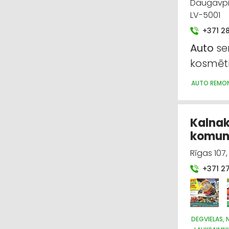
Daugavpil
LV-5001
+371 2
Auto
ser
kosmēti
AUTO REMON
Kalnak
komun
Rīgas 107
+371 2
DEGVIELAS,