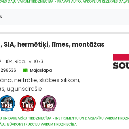
RVES DAĻU VAIRUMTIRDZNIECĪBA
KRAVAS AUTO, APKOPE UN REZERVES DAĻA
ECĪBAS TEHNIKAS UN TRAKTORTEHNIKAS REZERVES DAĻAS
VES DAĻU TIRDZNIECĪBA
AUTO RIEPU, AUTO DISKU TIRDZNIECĪBA
s
AS, SMĒRVIELAS
AUTO ĶĪMIJA, AUTO KRĀSAS
AUTOSERVISU APRĪKOJUMS
, SIA, hermētiķi, līmes, montāžas
2 - 104, Rīga, LV-1073
7296536
Mājaslapa
āna, neitrālie, skābes silikoni,
s, ugunsdrošie
U UN DARBARĪKU TIRDZNIECĪBA
INSTRUMENTU UN DARBARĪKU VAIRUMTIRDZN
ĀLU, BŪVKONSTRUKCIJU VAIRUMTIRDZNIECĪBA