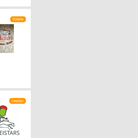
Dobele
Liepāja