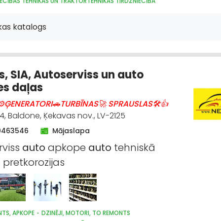
ECĪBAS TEHNIKAS UN TRAKTORTEHNIKAS TIRDZNIECĪBA
S UN IZKRAUŠANAS TEHNIKA
LAUKSAIMNIECĪBAS TEHNIKAS UN TRAKTORTEH
ECĪBAS TEHNIKAS UN TRAKTORTEHNIKAS REZERVES DAĻAS
MOTORU EĻĻAS, S
kas katalogs
S UN MEŽIZSTRĀDES TEHNIKA
AUTO ĶĪMIJA, AUTO KRĀSAS
OŠANA, APZAĻUMOŠANA
UZKOPŠANAS SERVISS
DĀRZA TEHNIKA UN INVENT
IECĪBAS TEHNIKAS UN TRAKTORTEHNIKAS LABOŠANA, REMONTS
s, SIA, Autoserviss un auto
es daļas
⚙ĢENERATORI🚗TURBĪNAS🚀 SPRAUSLAS🛠👍
4, Baldone, Ķekavas nov., LV-2125
9463546
Mājaslapa
rviss
auto
apkope
auto
tehniskā
pretkorozijas
TS, APKOPE
DZINĒJI, MOTORI, TO REMONTS