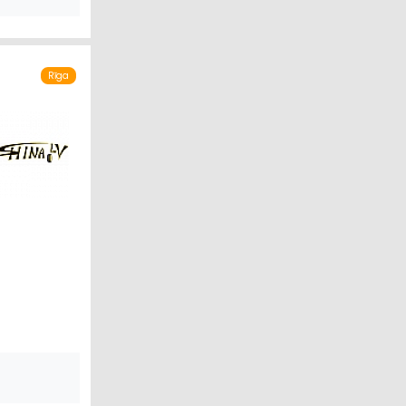
Rīga
NAS PRECES
IRDZNIECĪBA