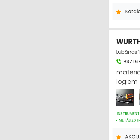
KRĀSAS, LA
BŪVMATERI
Katalo
DURVIS, LO
APDARES D
WURTH
Lubānas 14
+371 6
materiāl
logiem
INSTRUMENT
METĀLIZST
DARBA AIZS
DARBA AIZS
AKCIJ
BŪVMATERI