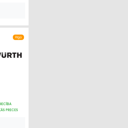
CĪBA
ECĪBA
TO KRĀSAS
Rīga
IECĪBA
KĀS PRECES