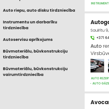
INSTRUMENT
Auto riepu, auto disku tirdzniecība
Autoga
Instrumentu un darbarīku
tirdzniecība
Saulrītu 9
+371 6
Autoservisu aprīkojums
Auto
re
Būvmateriālu, būvkonstrukciju
Virsbūv
tirdzniecība
Būvmateriālu, būvkonstrukciju
vairumtirdzniecība
AUTO REZER
AUTO GĀZ
Avocar