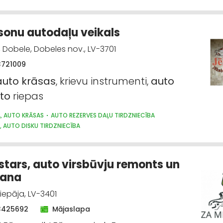
onu autodaļu veikals
, Dobele, Dobeles nov., LV-3701
3721009
auto
krāsas
, krievu instrumenti,
auto
to
riepas
A, AUTO KRĀSAS
AUTO REZERVES DAĻU TIRDZNIECĪBA
, AUTO DISKU TIRDZNIECĪBA
stars, auto virsbūvju remonts un
šana
Liepāja, LV-3401
3425692
Mājaslapa