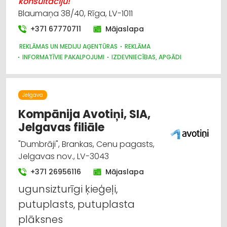
konsultāciju!
Blaumaņa 38/40, Rīga, LV-1011
+371 67770711
Mājaslapa
REKLĀMAS UN MEDIJU AĢENTŪRAS
REKLĀMA
INFORMATĪVIE PAKALPOJUMI
IZDEVNIECĪBAS, APGĀDI
Jelgava
Kompānija Avotiņi, SIA,
Jelgavas filiāle
"Dumbrāji", Brankas, Cenu pagasts,
Jelgavas nov., LV-3043
+371 26956116
Mājaslapa
ugunsizturīgi ķieģeļi,
putuplasts, putuplasta
plāksnes