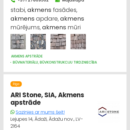
+371 27869562
Mājaslapa
stabi,
akmens
fasādes,
akmens
apdare,
akmens
mūrējums,
akmens
mūri
AKMENS APSTRĀDE
BŪVMATERIĀLU, BŪVKONSTRUKCIJU TIRDZNIECĪBA
APDARES MATERIĀLI: TIRDZNIECĪBA
Rīga
ARI Stone, SIA, Akmens
apstrāde
Sazinies ar mums šeit!
Lejupes 14, Ādaži, Ādažu nov., LV-
2164