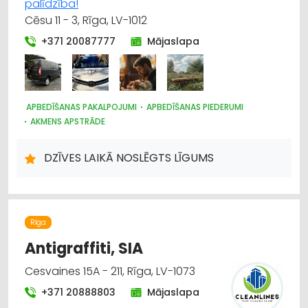
palīdzība!
Cēsu 11 - 3, Rīga, LV-1012
+371 20087777
Mājaslapa
APBEDĪŠANAS PAKALPOJUMI
APBEDĪŠANAS PIEDERUMI
AKMENS APSTRĀDE
DZĪVES LAIKĀ NOSLĒGTS LĪGUMS
Rīga
Antigraffiti, SIA
Cesvaines 15A - 211, Rīga, LV-1073
+371 20888803
Mājaslapa