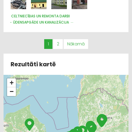
CELTNIECĪBAS UN REMONTA DARBI
ŪDENSAPGĀDE UN KANALIZĀCIJA
KRAVU PĀRVADĀJUMI: AUTO
1
2
Nākamā
Rezultāti kartē
+
−