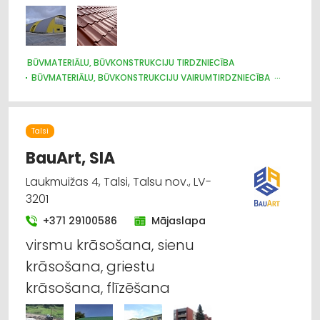
BŪVMATERIĀLU, BŪVKONSTRUKCIJU TIRDZNIECĪBA
BŪVMATERIĀLU, BŪVKONSTRUKCIJU VAIRUMTIRDZNIECĪBA
BŪVMATERIĀLU, BŪVKONSTRUKCIJU RAŽOŠANA
JUMTU SEGUMI
METĀLIZSTRĀDĀJUMI
DURVIS, LOGI
METĀLA TIRDZNIECĪBA
METĀLAPSTRĀDE
VĀRTI, ŽOGI
Talsi
INTERNETVEIKALI, E-KOMERCIJA
APDARES MATERIĀLI: TIRDZNIECĪBA
BauArt, SIA
Laukmuižas 4, Talsi, Talsu nov., LV-
3201
+371 29100586
Mājaslapa
virsmu krāsošana, sienu
krāsošana, griestu
krāsošana, flīzēšana