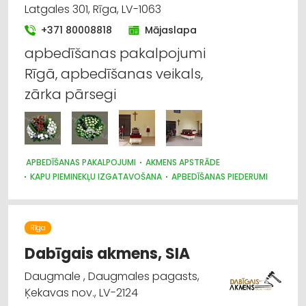
Latgales 301, Rīga, LV-1063
+371 80008818
Mājaslapa
apbedīšanas pakalpojumi
Rīgā, apbedīšanas veikals,
zārka pārsegi
APBEDĪŠANAS PAKALPOJUMI
AKMENS APSTRĀDE
KAPU PIEMINEKĻU IZGATAVOŠANA
APBEDĪŠANAS PIEDERUMI
Rīga
Dabīgais akmens, SIA
Daugmale , Daugmales pagasts,
Ķekavas nov., LV-2124