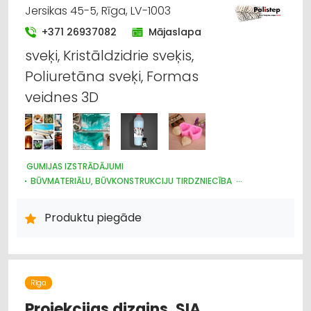
Jersikas 45-5, Rīga, LV-1003
+371 26937082
Mājaslapa
sveķi, Kristāldzidrie sveķis,
Poliuretāna sveķi, Formas
veidnes 3D
GUMIJAS IZSTRĀDĀJUMI
BŪVMATERIĀLU, BŪVKONSTRUKCIJU TIRDZNIECĪBA
BŪVMATERIĀLU, BŪVKONSTRUKCIJU RAŽOŠANA
BŪVMATERIĀLU, BŪVKONSTRUKCIJU VAIRUMTIRDZNIECĪBA
Produktu piegāde
INTERNETVEIKALI, E-KOMERCIJA
APDARES MATERIĀLI: TIRDZNIECĪBA
APDARES MATERIĀLI: VAIRUMTIRDZNIECĪBA
KRĀSAS, LAKAS, BŪVĶĪMIJA: TIRDZNIECĪBA
JUMTU SEGUMI
CELTNIECĪBAS UN REMONTA DARBI
Rīga
Projekcijas dizains, SIA,