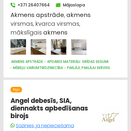
+371 26407664
Mājaslapa
Akmens
apstrāde
,
akmens
virsmas, kvarca virsmas,
mākslīgais
akmens
AKMENS APSTRĀDE
APDARES MATERIĀLI: GRĪDAS SEGUMI
MĒBEĻU VAIRUMTIRDZNIECĪBA
PAKLĀJI, PAKLĀJU SERVISS
TREPES, KĀPNES
MĒBEĻU RAŽOŠANA, MĒBEĻU SAGATAVES
DIZAINS UN INTERJERS; PRIEKŠMETI UN PAKALPOJUMI
MĒBEĻU TIRDZNIECĪBA
APDARES MATERIĀLI: TIRDZNIECĪBA
Rīga
KRĀSNIS UN KAMĪNI
APDARES MATERIĀLI: RAŽOŠANA
Angel debesīs, SIA,
diennakts apbedīšanas
birojs
Sazinies, ja nepieciešama