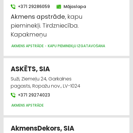
+371 29286059
Mājaslapa
Akmens
apstrāde
, kapu
pieminekļi. Tirdzniecība.
Kapakmeņu
AKMENS APSTRĀDE
KAPU PIEMINEKĻU IZGATAVOŠANA
ASKĒTS, SIA
Suži, Ziemeļu 24, Garkalnes
pagasts, Ropažu nov., LV-1024
+371 29274023
AKMENS APSTRĀDE
AkmensDekors, SIA