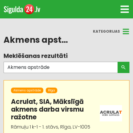
KATEGORIJAS
Akmens apstrāde
Meklēšanas rezultāti
Visas nozares
Akmens apstrāde
Apdares materiāli: tirdzniecība
Akmens apstrāde
Rīga
Būvmateriālu, būvkonstrukciju tirdzniecība
Acrulat, SIA, Mākslīgā
akmens darba virsmu
Kapu pieminekļu izgatavošana
ražotne
Būvmateriālu, būvkonstrukciju ražošana
Rāmuļu 1 k-1 - 1. stāvs, Rīga, LV-1005