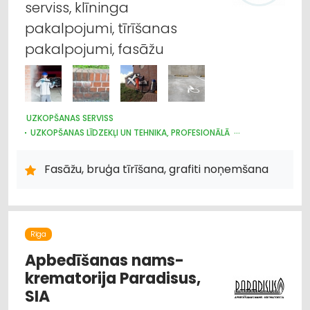
serviss, klīninga
pakalpojumi, tīrīšanas
pakalpojumi, fasāžu
UZKOPŠANAS SERVISS
UZKOPŠANAS LĪDZEKĻI UN TEHNIKA, PROFESIONĀLĀ
APSARDZE: DIENESTI
Fasāžu, bruģa tīrīšana, grafiti noņemšana
Rīga
Apbedīšanas nams-
krematorija Paradisus,
SIA