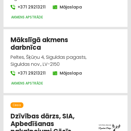
+371 29213211
Mājaslapa
AKMENS APSTRĀDE
Mākslīgā akmens
darbnīca
Peltes, Šķūņu 4, Siguldas pagasts,
Siguldas nov., LV-2150
+371 29213211
Mājaslapa
AKMENS APSTRĀDE
Cēsis
Dzīvības dārzs, SIA,
Apbedīšanas