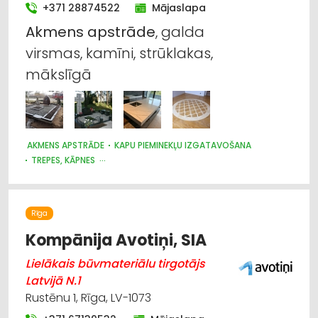
+371 28874522
Mājaslapa
Akmens
apstrāde
, galda
virsmas, kamīni, strūklakas,
mākslīgā
AKMENS APSTRĀDE
KAPU PIEMINEKĻU IZGATAVOŠANA
TREPES, KĀPNES
DIZAINS UN INTERJERS; PRIEKŠMETI UN PAKALPOJUMI
Rīga
Kompānija Avotiņi, SIA
Lielākais būvmateriālu tirgotājs
Latvijā N.1
Rustēnu 1, Rīga, LV-1073