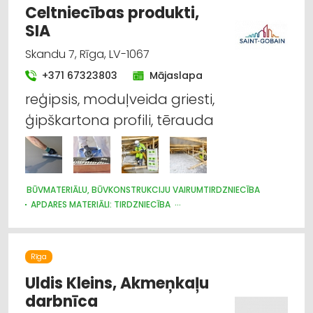
Celtniecības produkti,
SIA
Skandu 7, Rīga, LV-1067
+371 67323803
Mājaslapa
reģipsis, moduļveida griesti,
ģipškartona profili, tērauda
BŪVMATERIĀLU, BŪVKONSTRUKCIJU VAIRUMTIRDZNIECĪBA
APDARES MATERIĀLI: TIRDZNIECĪBA
APDARES MATERIĀLI: VAIRUMTIRDZNIECĪBA
SILTUMIZOLĀCIJAS DARBI
BŪVMATERIĀLU, BŪVKONSTRUKCIJU TIRDZNIECĪBA
Rīga
BŪVMATERIĀLU, BŪVKONSTRUKCIJU RAŽOŠANA
CELTNIECĪBAS UN REMONTA DARBI
Uldis Kleins, Akmeņkaļu
darbnīca