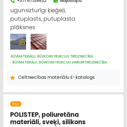
+371 67139532
Mājaslapa
ugunsizturīgi ķieģeļi,
putuplasts, putuplasta
plāksnes
BŪVMATERIĀLU, BŪVKONSTRUKCIJU TIRDZNIECĪBA
BŪVMATERIĀLU, BŪVKONSTRUKCIJU VAIRUMTIRDZNIECĪBA
BŪVMATERIĀLU, BŪVKONSTRUKCIJU RAŽOŠANA
JUMTU SEGUMI
METĀLIZSTRĀDĀJUMI
DURVIS, LOGI
Celtniecības materiālu E-katalogs
METĀLA TIRDZNIECĪBA
METĀLAPSTRĀDE
VĀRTI, ŽOGI
INTERNETVEIKALI, E-KOMERCIJA
CELTNIECĪBAS UN REMONTA DARBI
APDARES MATERIĀLI: TIRDZNIECĪBA
Rīga
POLISTEP, poliuretāna
materiāli, sveķi, silikons