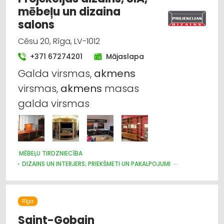
mēbeļu un dizaina
salons
Cēsu 20, Rīga, LV-1012
+371 67274201
Mājaslapa
Galda virsmas,
akmens
virsmas,
akmens
masas
galda virsmas
MĒBEĻU TIRDZNIECĪBA
DIZAINS UN INTERJERS; PRIEKŠMETI UN PAKALPOJUMI
MĒBEĻU RAŽOŠANA, MĒBEĻU SAGATAVES
Rīga
Saint-Gobain