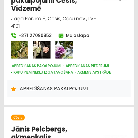
pakalpojumi Cēsīs,
Vidzemē
Jāņa Poruka 8, Cēsis, Cēsu nov., LV-
4101
+371 27090853
Mājaslapa
APBEDĪŠANAS PAKALPOJUMI
APBEDĪŠANAS PIEDERUMI
KAPU PIEMINEKĻU IZGATAVOŠANA
AKMENS APSTRĀDE
APBEDĪŠANAS PAKALPOJUMI
Cēsis
Jānis Pelcbergs,
akmeņkalis