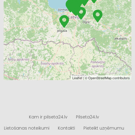
Leaflet
| ©
OpenStreetMap
contributors
Kam ir pilseta24.lv
Pilseta24.lv
Lietošanas noteikumi
Kontakti
Pieteikt uzņēmumu