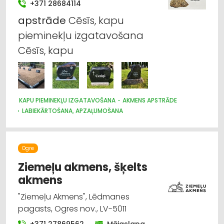
+371 28684114
apstrāde
Cēsīs, kapu
pieminekļu izgatavošana
Cēsīs, kapu
KAPU PIEMINEKĻU IZGATAVOŠANA
AKMENS APSTRĀDE
LABIEKĀRTOŠANA, APZAĻUMOŠANA
Ogre
Ziemeļu akmens, šķelts
akmens
"Ziemeļu Akmens", Lēdmanes
pagasts, Ogres nov., LV-5011