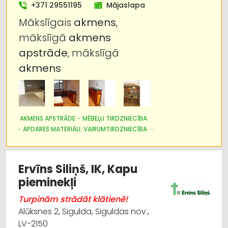
+371 29551195
Mājaslapa
Būvmateriālu, būvkonstrukciju
Mākslīgais
akmens
,
vairumtirdzniecība
mākslīgā
akmens
Internetveikali, e-komercija
apstrāde
, mākslīgā
akmens
Jumtu segumi
Metāla tirdzniecība
AKMENS APSTRĀDE
MĒBEĻU TIRDZNIECĪBA
Apbedīšanas piederumi
APDARES MATERIĀLI: VAIRUMTIRDZNIECĪBA
MĒBEĻU RAŽOŠANA, MĒBEĻU SAGATAVES
APDARES MATERIĀLI: TIRDZNIECĪBA
Ervīns Siliņš, IK, Kapu
pieminekļi
Turpinām strādāt klātienē!
Alūksnes 2, Sigulda, Siguldas nov.,
LV-2150