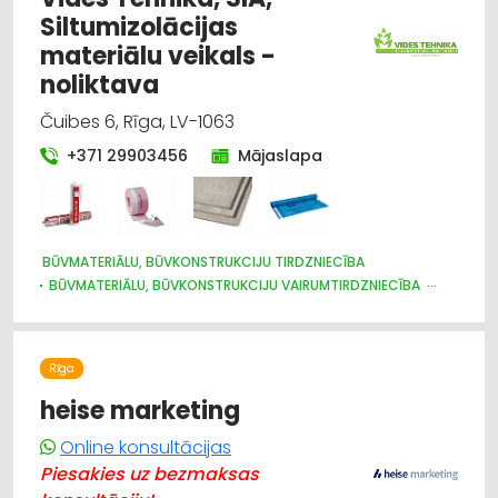
Siltumizolācijas
materiālu veikals -
noliktava
Čuibes 6, Rīga, LV-1063
+371 29903456
Mājaslapa
BŪVMATERIĀLU, BŪVKONSTRUKCIJU TIRDZNIECĪBA
BŪVMATERIĀLU, BŪVKONSTRUKCIJU VAIRUMTIRDZNIECĪBA
CELTNIECĪBAS UN REMONTA DARBI
APDARES MATERIĀLI: VAIRUMTIRDZNIECĪBA
SILTUMIZOLĀCIJAS DARBI
APDARES MATERIĀLI: TIRDZNIECĪBA
Rīga
IEKRAUŠANAS UN IZKRAUŠANAS TEHNIKA
METĀLA TIRDZNIECĪBA
heise marketing
Online konsultācijas
Piesakies uz bezmaksas