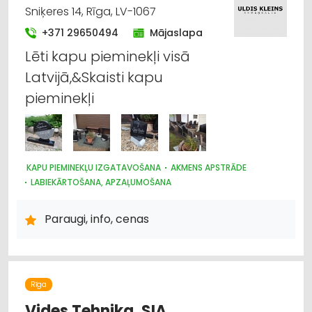
Sniķeres 14, Rīga, LV-1067
+371 29650494
Mājaslapa
Lēti kapu pieminekļi visā
Latvijā,&Skaisti kapu
pieminekļi
KAPU PIEMINEKĻU IZGATAVOŠANA
AKMENS APSTRĀDE
LABIEKĀRTOŠANA, APZAĻUMOŠANA
Paraugi, info, cenas
Rīga
Vides Tehnika, SIA,