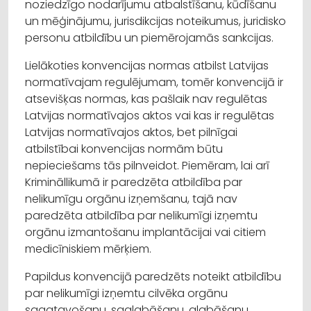
noziedzīgo nodarījumu atbalstīšanu, kūdīšanu
un mēģinājumu, jurisdikcijas noteikumus, juridisko
personu atbildību un piemērojamās sankcijas.
Lielākoties konvencijas normas atbilst Latvijas
normatīvajam regulējumam, tomēr konvencijā ir
atsevišķas normas, kas pašlaik nav regulētas
Latvijas normatīvajos aktos vai kas ir regulētas
Latvijas normatīvajos aktos, bet pilnīgai
atbilstībai konvencijas normām būtu
nepieciešams tās pilnveidot. Piemēram, lai arī
Krimināllikumā ir paredzēta atbildība par
nelikumīgu orgānu izņemšanu, tajā nav
paredzēta atbildība par nelikumīgi izņemtu
orgānu izmantošanu implantācijai vai citiem
medicīniskiem mērķiem.
Papildus konvencijā paredzēts noteikt atbildību
par nelikumīgi izņemtu cilvēka orgānu
sagatavošanu, saglabāšanu, glabāšanu,