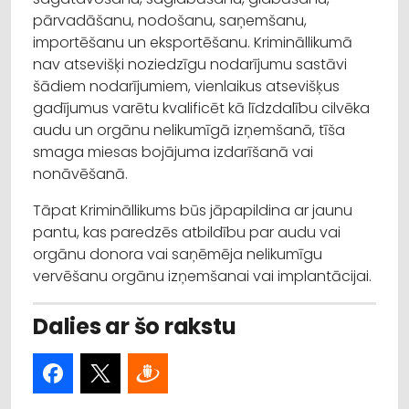
pārvadāšanu, nodošanu, saņemšanu,
importēšanu un eksportēšanu. Krimināllikumā
nav atsevišķi noziedzīgu nodarījumu sastāvi
šādiem nodarījumiem, vienlaikus atsevišķus
gadījumus varētu kvalificēt kā līdzdalību cilvēka
audu un orgānu nelikumīgā izņemšanā, tīša
smaga miesas bojājuma izdarīšanā vai
nonāvēšanā.
Tāpat Krimināllikums būs jāpapildina ar jaunu
pantu, kas paredzēs atbildību par audu vai
orgānu donora vai saņēmēja nelikumīgu
vervēšanu orgānu izņemšanai vai implantācijai.
Dalies ar šo rakstu