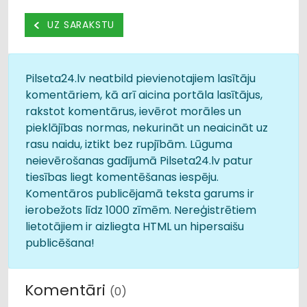
UZ SARAKSTU
Pilseta24.lv neatbild pievienotajiem lasītāju
komentāriem, kā arī aicina portāla lasītājus,
rakstot komentārus, ievērot morāles un
pieklājības normas, nekurināt un neaicināt uz
rasu naidu, iztikt bez rupjībām. Lūguma
neievērošanas gadījumā Pilseta24.lv patur
tiesības liegt komentēšanas iespēju.
Komentāros publicējamā teksta garums ir
ierobežots līdz 1000 zīmēm. Nereģistrētiem
lietotājiem ir aizliegta HTML un hipersaišu
publicēšana!
Komentāri
(0)