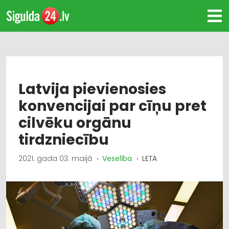
Latvija pievienosies
konvencijai par cīņu pret
cilvēku orgānu
tirdzniecību
2021. gada 03. maijā
Veselība
LETA