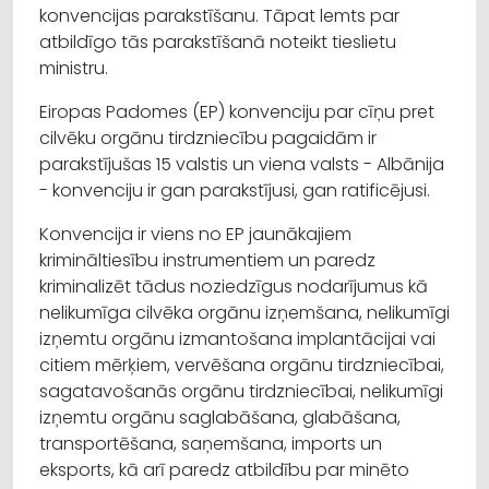
konvencijas parakstīšanu. Tāpat lemts par
atbildīgo tās parakstīšanā noteikt tieslietu
ministru.
Eiropas Padomes (EP) konvenciju par cīņu pret
cilvēku orgānu tirdzniecību pagaidām ir
parakstījušas 15 valstis un viena valsts - Albānija
- konvenciju ir gan parakstījusi, gan ratificējusi.
Konvencija ir viens no EP jaunākajiem
krimināltiesību instrumentiem un paredz
kriminalizēt tādus noziedzīgus nodarījumus kā
nelikumīga cilvēka orgānu izņemšana, nelikumīgi
izņemtu orgānu izmantošana implantācijai vai
citiem mērķiem, vervēšana orgānu tirdzniecībai,
sagatavošanās orgānu tirdzniecībai, nelikumīgi
izņemtu orgānu saglabāšana, glabāšana,
transportēšana, saņemšana, imports un
eksports, kā arī paredz atbildību par minēto