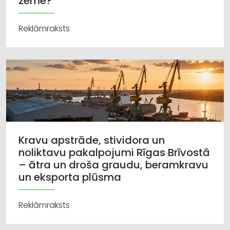
zeme?
Reklāmraksts
Kravu apstrāde, stividora un
noliktavu pakalpojumi Rīgas Brīvostā
– ātra un droša graudu, beramkravu
un eksporta plūsma
Reklāmraksts