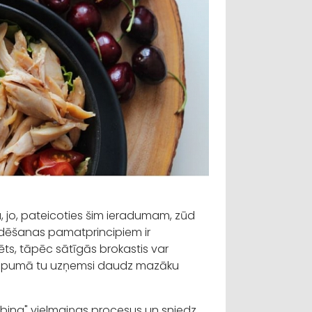
u, jo, pateicoties šim ieradumam, zūd
udēšanas pamatprincipiem ir
rēts, tāpēc sātīgās brokastis var
 kopumā tu uzņemsi daudz mazāku
arbina" vielmaiņas procesus un sniedz