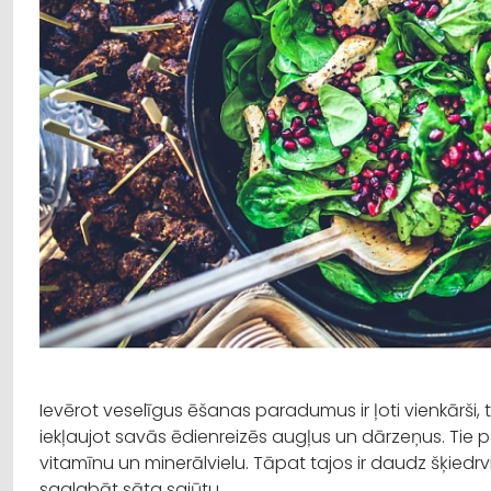
Ievērot veselīgus ēšanas paradumus ir ļoti vienkārši,
iekļaujot savās ēdienreizēs augļus un dārzeņus. Tie p
vitamīnu un minerālvielu. Tāpat tajos ir daudz šķiedrvi
saglabāt sāta sajūtu.