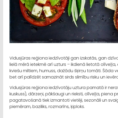
Vidusjūras reģiona iedzīvotāji gan izskatās, gan dzīvo 
lielā mērā ietekmē arī uzturs – ikdienā lietotā olīveļļ
kviešu miltiem, humuss, dažādu šķirņu tomāti. Šāda veid
bet arī palīdzēt samazināt sirds slimību risku un ievē
Vidusjūras reģiona iedzīvotāju uztura pamatā ir neraf
kuskuss), dārzeņi, pākšaugi un rieksti, olīveļļa, pien
pagatavošanā tiek izmantoti vietēji, sezonāli un svaigi
piemēram, baziliks, rozmarīns, ķiploks.