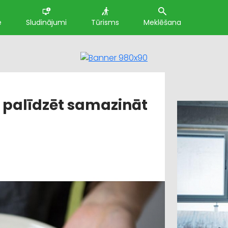
e
Sludinājumi
Tūrisms
Meklēšana
 palīdzēt samazināt