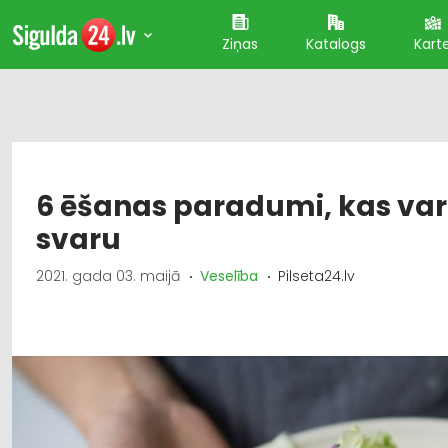
Ziņas
Katalogs
Kart
6 ēšanas paradumi, kas var
svaru
2021. gada 03. maijā
Veselība
Pilseta24.lv