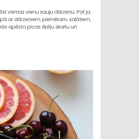
ēst vismaz vienu sauju dārzeņu. Pat ja
 kopā ar dārzeņiem, piemēram, salātiem,
ās apēsto picas šķēļu skaitu un