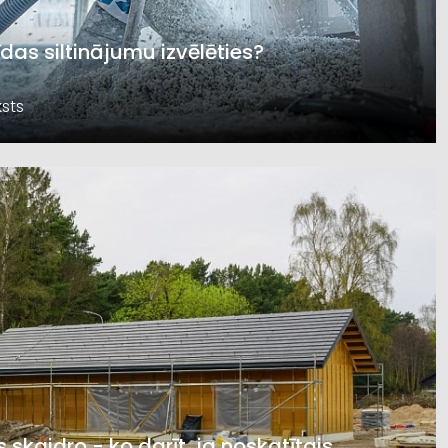
īdas siltinājumu izvēlēties?
sts
s skaidro - ko darīt, ja noskatītais