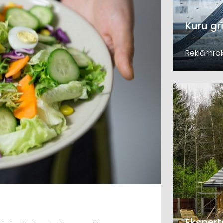
Kuru gr
Reklāmrak
Ekspert