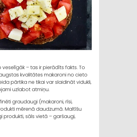
veselīgāk – tas ir pierādīts fakts. To
a, augstas kvalitātes makaroni no cieto
a pārtika ne tikai var slaidināt vidukli,
rojami uzlabot atmiņu.
inēti graudaugi (makaroni, rīsi,
a produkti mērenā daudzumā. Maltīšu
 produkti, sāls vietā – garšaugi,