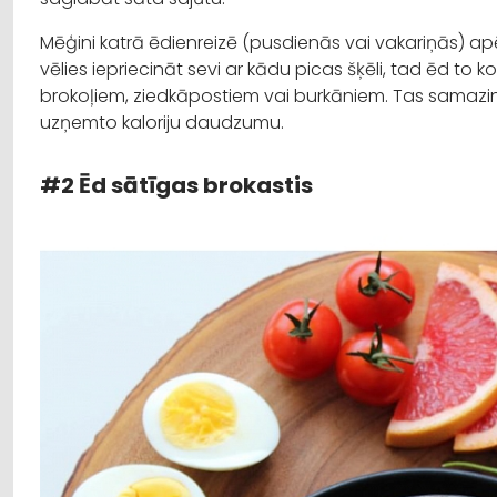
Mēģini katrā ēdienreizē (pusdienās vai vakariņās) ap
vēlies iepriecināt sevi ar kādu picas šķēli, tad ēd to
brokoļiem, ziedkāpostiem vai burkāniem. Tas samazin
uzņemto kaloriju daudzumu.
#2 Ēd sātīgas brokastis