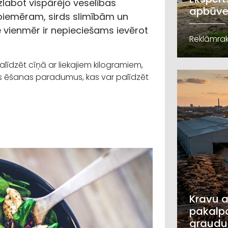
zlabot vispārējo veselības
apbūve
, piemēram, sirds slimībām un
 vienmēr ir nepieciešams ievērot
Reklāmrak
īdzēt cīņā ar liekajiem kilogramiem,
us ēšanas paradumus, kas var palīdzēt
Kravu a
pakalpo
graudu