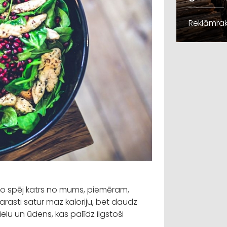
Reklāmrak
 to spēj katrs no mums, piemēram,
arasti satur maz kaloriju, bet daudz
elu un ūdens, kas palīdz ilgstoši