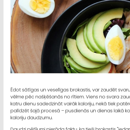
Ēdot sātīgas un veselīgas brokastis, var zaudēt svar
vēlme pēc našķēšanās no rītiem. Viens no svara za
katru dienu sadedzināt vairāk kaloriju, nekā tiek patē
palīdzēt šajā procesā – pusdienās un dienas laikā
kaloriju daudzumu.
Daudzi pētījumi pierāda faktu, ka tieši brokastis "ied