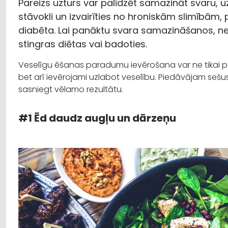
Pareizs uzturs var palīdzēt samazināt svaru, u
stāvokli un izvairīties no hroniskām slimībām
diabēta. Lai panāktu svara samazināšanos, ne
stingras diētas vai badoties.
Veselīgu ēšanas paradumu ievērošana var ne tikai pal
bet arī ievērojami uzlabot veselību. Piedāvājam seš
sasniegt vēlamo rezultātu.
#1 Ēd daudz augļu un dārzeņu