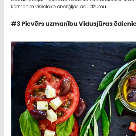
ķermenim vislielāko enerģijas daudzumu.
#3 Pievērs uzmanību Vidusjūras ēdien