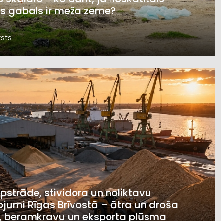
s gabals ir meža zeme?
sts
pstrāde, stividora un noliktavu
jumi Rīgas Brīvostā – ātra un droša
, beramkravu un eksporta plūsma