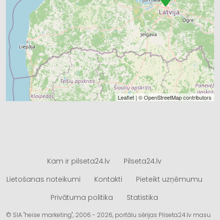
Leaflet
| ©
OpenStreetMap
contributors
Kam ir pilseta24.lv
Pilseta24.lv
Lietošanas noteikumi
Kontakti
Pieteikt uzņēmumu
Privātuma politika
Statistika
© SIA "heise marketing", 2006 - 2026, portālu sērijas Pilseta24.lv masu