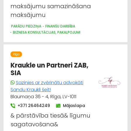
maksājumu samazināšana
Hidrauliskās un pneimatiskās ierīces
maksājumu
Juridiskie pakalpojumi
PARĀDU PIEDZIŅA
FINANŠU DARBĪBA
BIZNESA KONSULTĀCIJAS, PAKALPOJUMI
Lauksaimniecības tehnikas un traktortehnikas
rezerves daļas
Rīga
Mašīnbūve
Kraukle un Partneri ZAB,
Metālapstrāde
SIA
Sazinies ar zvērinātu advokāti
Sandu Kraukli šeit!
Blaumaņa 36 - 4, Rīga, LV-1011
+371 26464249
Mājaslapa
& pārstāvība tiesā& līgumu
sagatavošana&