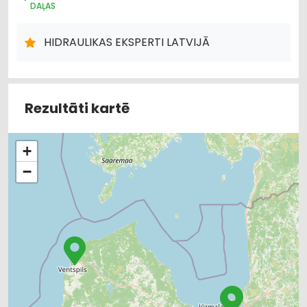
DAĻAS
RŪPNIECISKĀS IEKĀRTAS, AUTOMATIZĀCIJA
CAURULES
METĀLAPSTRĀDE
METĀLIZSTRĀDĀJUMI
MAŠĪNBŪVE
HIDRAULIKAS EKSPERTI LATVIJĀ
ELEKTRONISKĀS IERĪCES, KOMPONENTES
Rezultāti kartē
+
−