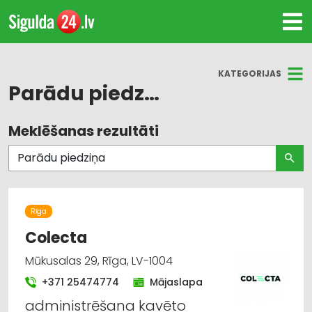
KATEGORIJAS
Parādu piedziņa
Meklēšanas rezultāti
Visas nozares
Advokāti
Biznesa konsultācijas, pakalpojumi
Rīga
Caurules
Colecta
Mūkusalas 29, Rīga, LV-1004
Elektroniskās ierīces, komponentes
+371 25474774
Mājaslapa
Finanšu darbība
administrēšana kavēto