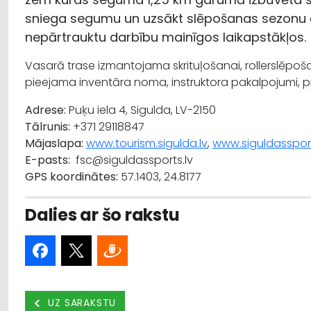
sniega segumu un uzsākt slēpošanas sezonu āt
nepārtrauktu darbību mainīgos laikapstākļos.
Vasarā trase izmantojama skrituļošanai, rollerslēpoša
pieejama inventāra noma, instruktora pakalpojumi, pi
Adrese:
Puķu iela 4, Sigulda, LV-2150
Tālrunis:
+371 29118847
Mājaslapa:
www.tourism.sigulda.lv
,
www.siguldassport
E-pasts:
fsc@siguldassports.lv
GPS koordinātes:
57.1403, 24.8177
Dalies ar šo rakstu
UZ SARAKSTU