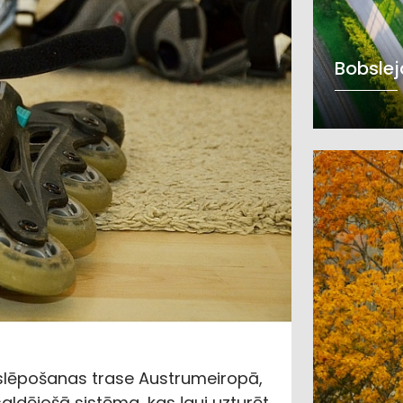
Bobslej
 slēpošanas trase Austrumeiropā,
dējošā sistēma, kas ļauj uzturēt