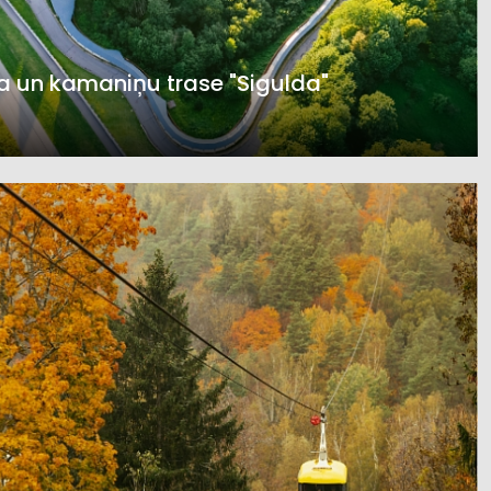
a un kamaniņu trase "Sigulda"