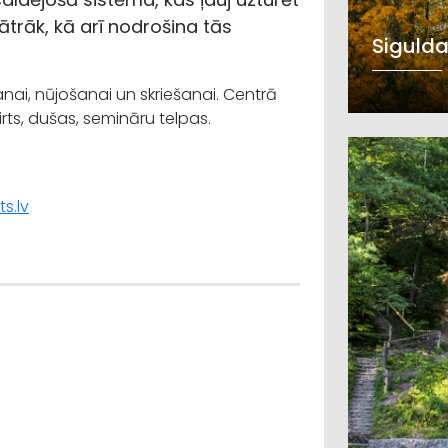
rāk, kā arī nodrošina tās
Sigulda
nai, nūjošanai un skriešanai. Centrā
rts, dušas, semināru telpas.
s.lv