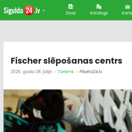
Ziņas
Katalogs
Kart
Fischer slēpošanas centrs
2026. gada 28. jūlijā
Tūrisms
Pilseta24.lv