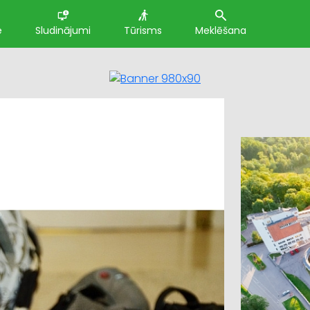
e
Sludinājumi
Tūrisms
Meklēšana