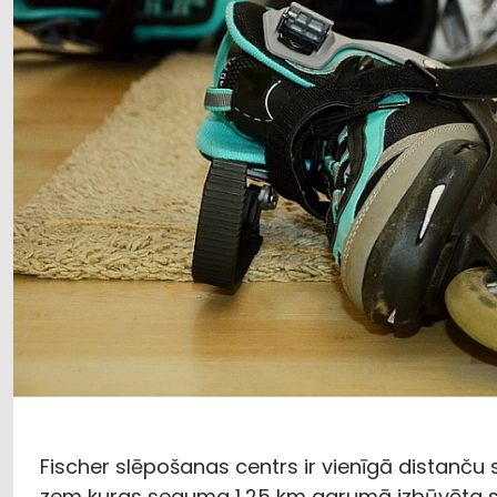
Fischer slēpošanas centrs ir vienīgā distanču
zem kuras seguma 1,25 km garumā izbūvēta sal