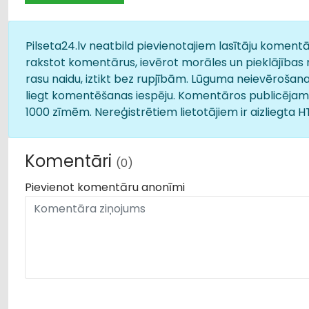
Pilseta24.lv neatbild pievienotajiem lasītāju komentār
rakstot komentārus, ievērot morāles un pieklājības 
rasu naidu, iztikt bez rupjībām. Lūguma neievērošana
liegt komentēšanas iespēju. Komentāros publicējamā
1000 zīmēm. Nereģistrētiem lietotājiem ir aizliegta 
Komentāri
(0)
Pievienot komentāru anonīmi