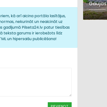
Gaujas
iem, kā arī aicina portāla lasītājus,
normas, nekurināt un neaicināt uz
s gadījumā Pilseta24.lv patur tiesības
 teksta garums ir ierobežots līdz
HTML un hipersaišu publicēšana!
PIEVIENOT