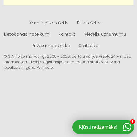
Kam ir pilseta24.lv
Pilseta24.lv
Lietošanas noteikumi
Kontakti
Pieteikt uzņēmumu
Privātuma politika
Statistika
© SIA "heise marketing", 2006 - 2026, portālu sērijas Pilseta24.lv masu
informācijas līdzekļa reģistrācijas numurs: 000740426. Galvenā
redaktore: Ingūna Pempere.
1
Kļūsti redzamāks!