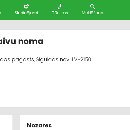
e
Sludinājumi
Tūrisms
Meklēšana
 laivu noma
uldas pagasts, Siguldas nov. LV-2150
Nozares