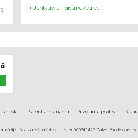
Jahtklubi un laivu novietnes
98
jā
Kontakti
Pieteikt uzņēmumu
Privātuma politika
Statis
informācijas līdzekļa reģistrācijas numurs: 000740426. Galvenā redaktore: I