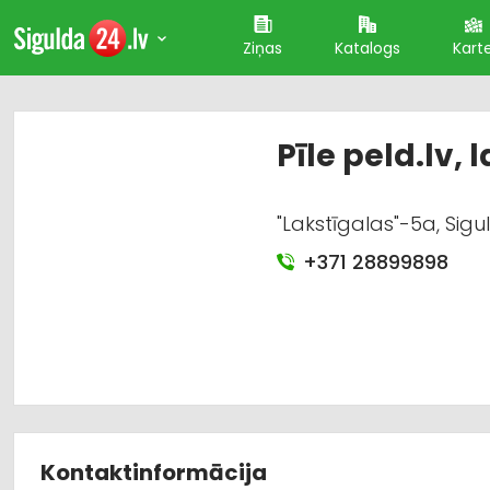
Ziņas
Katalogs
Kart
Pīle peld.lv,
"Lakstīgalas"-5a, Sig
+371 28899898
Kontaktinformācija