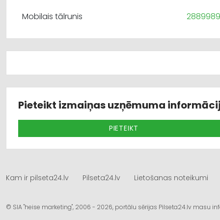
Mobilais tālrunis
288998
Pieteikt izmaiņas uzņēmuma informāci
PIETEIKT
Kam ir pilseta24.lv
Pilseta24.lv
Lietošanas noteikumi
© SIA "heise marketing", 2006 - 2026, portālu sērijas Pilseta24.lv masu 