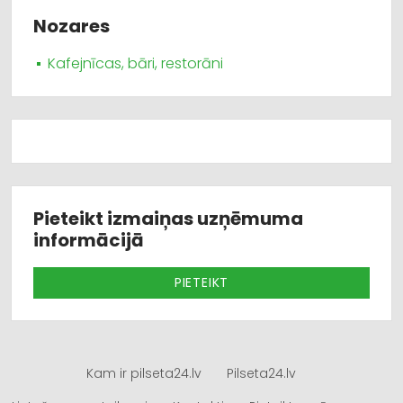
Nozares
Kafejnīcas, bāri, restorāni
Pieteikt izmaiņas uzņēmuma
informācijā
PIETEIKT
Kam ir pilseta24.lv
Pilseta24.lv