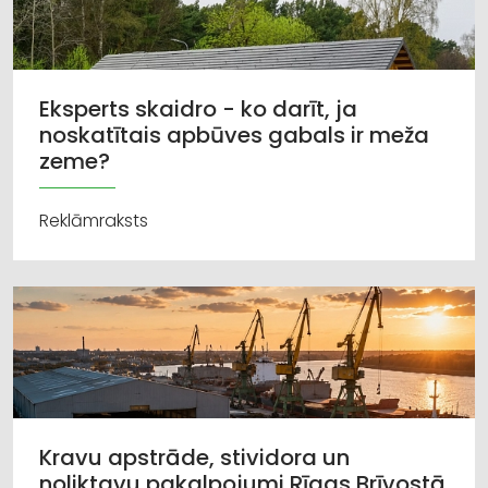
Eksperts skaidro - ko darīt, ja
noskatītais apbūves gabals ir meža
zeme?
Reklāmraksts
Kravu apstrāde, stividora un
noliktavu pakalpojumi Rīgas Brīvostā