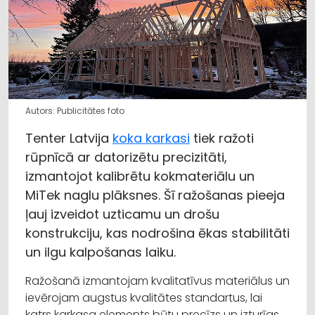
Autors: Publicitātes foto
Tenter Latvija
koka karkasi
tiek ražoti
rūpnīcā ar datorizētu precizitāti,
izmantojot kalibrētu kokmateriālu un
MiTek naglu plāksnes. Šī ražošanas pieeja
ļauj izveidot uzticamu un drošu
konstrukciju, kas nodrošina ēkas stabilitāti
un ilgu kalpošanas laiku.
Ražošanā izmantojam kvalitatīvus materiālus un
ievērojam augstus kvalitātes standartus, lai
katrs karkasa elements būtu precīzs un izturīgs.