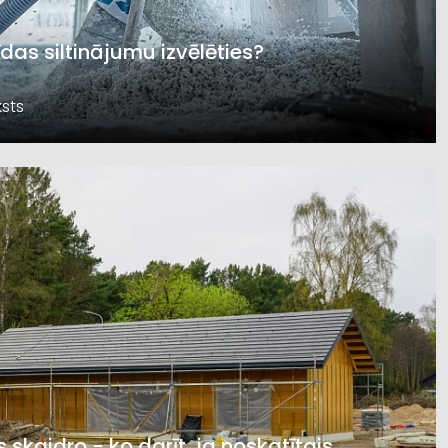
īdas siltinājumu izvēlēties?
sts
s skaidro - ko darīt, ja noskatītais