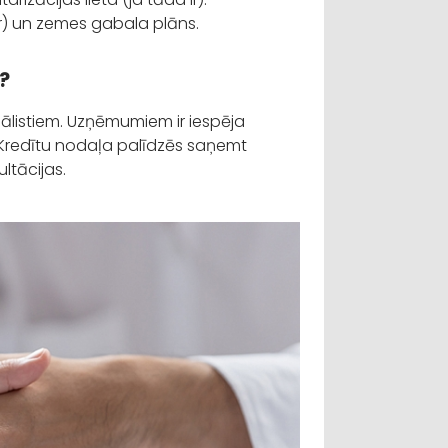
 ir) un zemes gabala plāns.
s?
iālistiem. Uzņēmumiem ir iespēja
 Kredītu nodaļa palīdzēs saņemt
ltācijas.