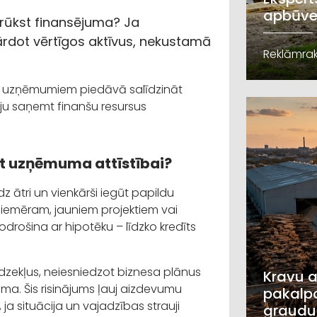
apbūve
trūkst finansējuma? Ja
pārdot vērtīgos aktīvus, nekustamā
Reklāmrak
lv uzņēmumiem piedāvā salīdzināt
ēju saņemt finanšu resursus
ēt uzņēmuma attīstībai?
 ātri un vienkārši iegūt papildu
piemēram, jauniem projektiem vai
rošina ar hipotēku – līdzko kredīts
īdzekļus, neiesniedzot biznesa plānus
Kravu a
mma. Šis risinājums ļauj aizdevumu
pakalpo
ja situācija un vajadzības strauji
graudu