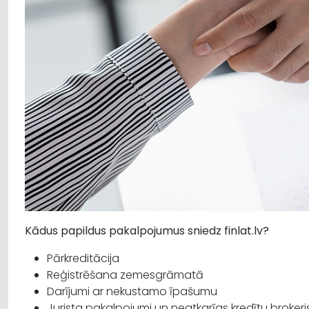
Kādus papildus pakalpojumus sniedz finlat.lv?
Pārkreditācija
Reģistrēšana zemesgrāmatā
Darījumi ar nekustamo īpašumu
Jurista pakalpojumi un neatkarīgs kredītu broker