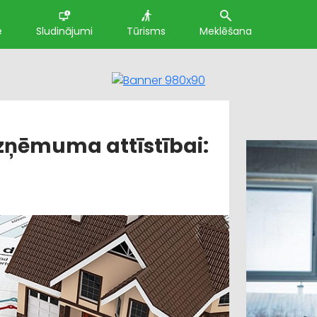
e
Sludinājumi
Tūrisms
Meklēšana
ņēmuma attīstībai: