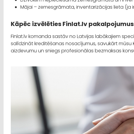
Mājai – zemesgrāmata, inventarizācijas lieta (ja
Kāpēc izvēlēties Finlat.lv pakalpojumu
Finlat.lv komanda sastāv no Latvijas labākajiem spec
salīdzināt kreditēšanas nosacījumus, savukārt mūsu
aizdevumu un sniegs profesionālas bezmaksas konsu