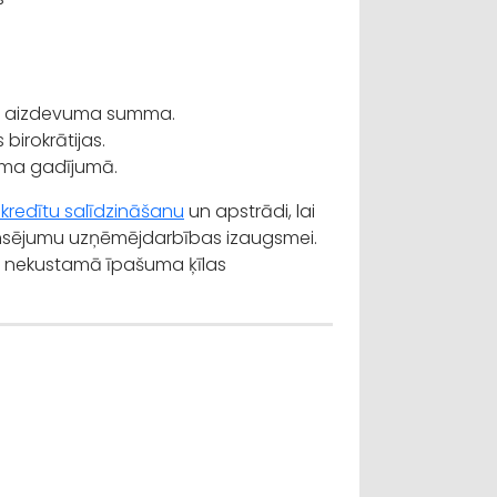
lā aizdevuma summa.
birokrātijas.
juma gadījumā.
kredītu salīdzināšanu
un apstrādi, lai
nansējumu uzņēmējdarbības izaugsmei.
 par nekustamā īpašuma ķīlas