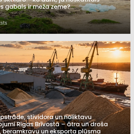
s gabals ir meža zeme?
sts
pstrāde, stividora un noliktavu
jumi Rīgas Brīvostā – ātra un droša
, beramkravu un eksporta plūsma