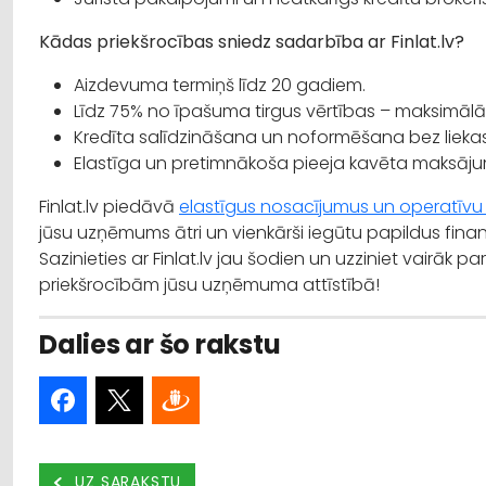
Kādas priekšrocības sniedz sadarbība ar Finlat.lv?
Aizdevuma termiņš līdz 20 gadiem.
Līdz 75% no īpašuma tirgus vērtības – maksimā
Kredīta salīdzināšana un noformēšana bez liekas 
Elastīga un pretimnākoša pieeja kavēta maksā
Finlat.lv piedāvā
elastīgus nosacījumus un operatīvu 
jūsu uzņēmums ātri un vienkārši iegūtu papildus fi
Sazinieties ar Finlat.lv jau šodien un uzziniet vairāk
priekšrocībām jūsu uzņēmuma attīstībā!
Dalies ar šo rakstu
UZ SARAKSTU