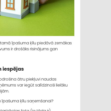
ekustamā īpašuma ķīlu piedāvā zemākas
vums ir drošāks risinājums gan
n iespējas
drošina ātru piekļuvi naudas
ņēmums var iegūt salīdzinoši lielāku
pējām.
mā īpašuma ķīlu saņemšanai?
izācijas lieta (ja tāda ir).