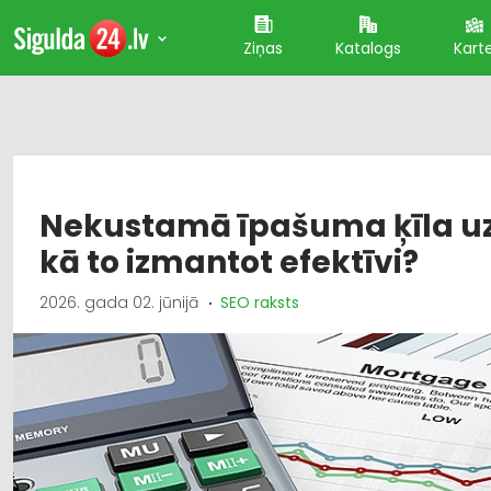
Ziņas
Katalogs
Kart
Nekustamā īpašuma ķīla uz
kā to izmantot efektīvi?
2026. gada 02. jūnijā
SEO raksts