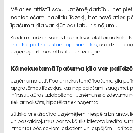
Vēlaties attīstīt savu uzņēmējdarbību, bet pie
nepieciešami papildu līdzekļi, bet nevēlaties 
īpašuma ķīla var kļūt par labu risinājumu.
Kredītu salīdzināšanas bezmaksas platforma Finlat.
kredītus pret nekustamā īpašuma ķīlu
, sniedzot iesp
uzņēmējdarbības attīstībai un izaugsmei.
Kā nekustamā īpašuma ķīla var palīdz
Uzņēmuma attīstība ar nekustamā īpašuma ķīlu palīdz
apgrozāmos līdzekļus, kas nepieciešami izaugsmei, 
infrastruktūras uzlabošanai. Uzņēmums aizdevumu nod
tiek atmaksāts, hipotēka tiek noņemta.
Būtiska priekšrocība uzņēmējiem ir iespēja izmantot l
un paskaidrojumus par to, kā tiks izlietota kredīta su
izmantot pēc saviem ieskatiem un iespējām – arī tad, 