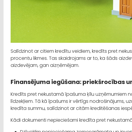
Salīdzinot ar citiem kredītu veidiem, kredīts pret n
procentu likmes. Tas skaidrojams ar to, ka šāds aizde
aizdevējam, gan aizņēmējam.
Finansējuma iegūšana: priekšrocības u
Kredīts pret nekustamā īpašuma ķīlu uzņēmumiem no
līdzekļiem. Tā kā īpašums ir vērtīgs nodrošinājums, uz
kredīta summu, salīdzinot ar citām kreditēšanas ies
Kādi dokumenti nepieciešami kredīta pret nekusta
Dzīvoklim nepieciešama zemesgrāmata un inventar