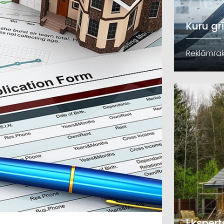
Kuru gr
Reklāmrak
Ekspert