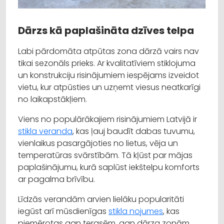
Dārzs kā paplašināta dzīves telpa
Labi pārdomāta atpūtas zona dārzā vairs nav
tikai sezonāls prieks. Ar kvalitatīviem stiklojuma
un konstrukciju risinājumiem iespējams izveidot
vietu, kur atpūsties un uzņemt viesus neatkarīgi
no laikapstākļiem.
Viens no populārākajiem risinājumiem Latvijā ir
stikla veranda
, kas ļauj baudīt dabas tuvumu,
vienlaikus pasargājoties no lietus, vēja un
temperatūras svārstībām. Tā kļūst par mājas
paplašinājumu, kurā saplūst iekštelpu komforts
ar pagalma brīvību.
Līdzās verandām arvien lielāku popularitāti
iegūst arī mūsdienīgas
stikla nojumes
, kas
piemērotas gan terasēm, gan dārza zonām.