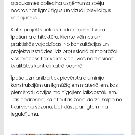
atsauksmes apliecina uzņēmuma spēju
nodrošināt ilgmūžīgus un vizuāli pievilcīgus
risinājumus.
Katrs projekts tiek izstrādāts, ņemot vērā
īpašuma arhitektūru, klienta vēlmes un
praktiskās vajadzības. No konsultācijas un
projekta izstrādes līdz profesionālai montāžai –
viss process tiek veikts vienuviet, nodrošinot
kvalitātes kontroli katrā posmā.
Īpaša uzmanība tiek pievērsta alumīnija
konstrukcijām un ilgmūžīgiem materiāliem, kas
piemēroti Latvijas mainīgajiem laikapstākļiem.
Tas nodrošina, ka atpūtas zona dārzā kalpo ne
tikai vienu sezonu, bet kļūst par ilgtermiņa
ieguldījumu.