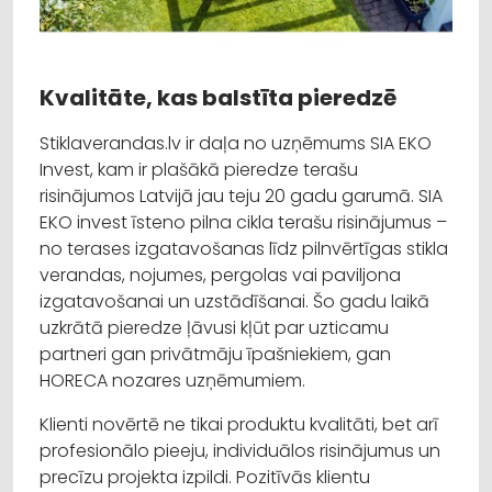
Kvalitāte, kas balstīta pieredzē
Stiklaverandas.lv ir daļa no uzņēmums SIA EKO
Invest, kam ir plašākā pieredze terašu
risinājumos Latvijā jau teju 20 gadu garumā. SIA
EKO invest īsteno pilna cikla terašu risinājumus –
no terases izgatavošanas līdz pilnvērtīgas stikla
verandas, nojumes, pergolas vai paviljona
izgatavošanai un uzstādīšanai. Šo gadu laikā
uzkrātā pieredze ļāvusi kļūt par uzticamu
partneri gan privātmāju īpašniekiem, gan
HORECA nozares uzņēmumiem.
Klienti novērtē ne tikai produktu kvalitāti, bet arī
profesionālo pieeju, individuālos risinājumus un
precīzu projekta izpildi. Pozitīvās klientu