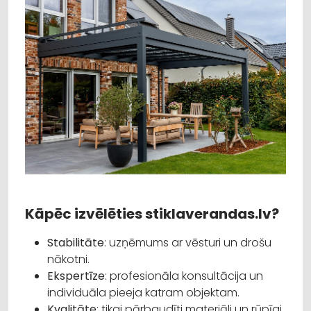
Kāpēc izvēlēties stiklaverandas.lv?
Stabilitāte
: uzņēmums ar vēsturi un drošu
nākotni.
Ekspertīze
: profesionāla konsultācija un
individuāla pieeja katram objektam.
Kvalitāte
: tikai pārbaudīti materiāli un rūpīgi