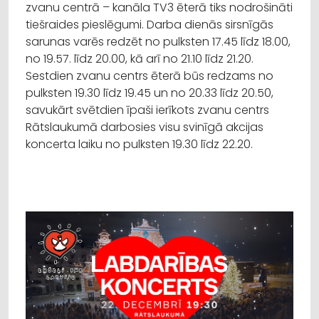
zvanu centrā – kanāla TV3 ēterā tiks nodrošināti
tiešraides pieslēgumi. Darba dienās sirsnīgās
sarunas varēs redzēt no pulksten 17.45 līdz 18.00,
no 19.57. līdz 20.00, kā arī no 21.10 līdz 21.20.
Sestdien zvanu centrs ēterā būs redzams no
pulksten 19.30 līdz 19.45 un no 20.33 līdz 20.50,
savukārt svētdien īpaši ierīkots zvanu centrs
Rātslaukumā darbosies visu svinīgā akcijas
koncerta laiku no pulksten 19.30 līdz 22.20.