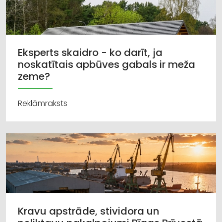
Eksperts skaidro - ko darīt, ja
noskatītais apbūves gabals ir meža
zeme?
Reklāmraksts
Kravu apstrāde, stividora un