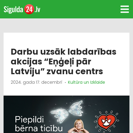
Darbu uzsāk labdarības
akcijas “Eņģeļi pār
Latviju” zvanu centrs
2024. gada 17. decembrī
Kultūra un Izklaide