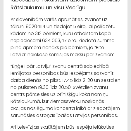
Rātslaukumu un visu Vecrīgu.
Ar slavenībām varēs aprunāties, zvanot uz
tālruni 90204114 un ziedojot 5 eiro, lai palīdzētu
kādam no 312 bērniem, kuru atbalstam kopā
nepieciešami 634 063,47 eiro. Ziedotā summa
pilnā apmērā nonāks pie bērniem, jo “Bite
Latvija” neiekasē komisijas maksu par zvaniem.
“Eņģeļi pār Latviju” zvanu centrā sabiedrībā
iemīļotas personības būs iespējams sazvanīt
darba dienās no plkst. 17.45 līdz 21.20 un sestdien
no pulksten 19.30 līdz 20.50. Svētdien zvanu
centrs pārcelsies uz brīnišķīgu koka namiņu
Rātslaukumā, kur Ziemassvētku noskaņās
akcijas noslēguma koncerta laikā ar ziedotājiem
sarunāsies astoņas īpašas Latvijas personības.
Arī televīzijas skatītājiem būs iespēja ielūkoties