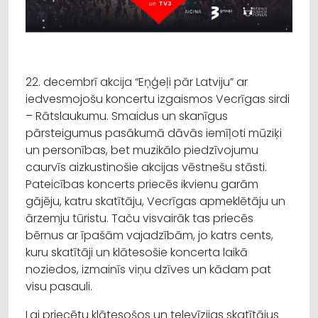
22. decembrī akcija “Eņģeļi pār Latviju” ar
iedvesmojošu koncertu izgaismos Vecrīgas sirdi
– Rātslaukumu. Smaidus un skanīgus
pārsteigumus pasākumā dāvās iemīļoti mūziķi
un personības, bet muzikālo piedzīvojumu
caurvīs aizkustinošie akcijas vēstnešu stāsti.
Pateicības koncerts priecēs ikvienu garām
gājēju, katru skatītāju, Vecrīgas apmeklētāju un
ārzemju tūristu. Taču visvairāk tas priecēs
bērnus ar īpašām vajadzībām, jo katrs cents,
kuru skatītāji un klātesošie koncerta laikā
noziedos, izmainīs viņu dzīves un kādam pat
visu pasauli.
Lai priecētu klātesošos un televīzijas skatītājus