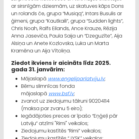
ar sirsnīgām dziesmām, uz skatuves kāps Dons
un rolands če, grupa “Musiqq”, Intars Busulis ar
ģimeni, grupa “Kautkaili”, grupa “Sudden lights”,
Chris Noah, Ralfs Eilands, Ance Krauze, Rēzija
Anna Jaseviča, Paula Saija un “Dzeguzīte”, Aija
Alsiņa un Anete Kozlovska, Luka un Marta
Kramēna un Aija Vītoliņa.
Ziedot ikviens ir aicināts līdz 2025.
gada 31. janvārim:
Mājaslapā
www.engeliparlatviju.lv
;
Bērnu slimnīcas fonda
mājaslapā
www.bsf.lv
;
zvanot uz ziedojumu tālruni 90204114
(maksa par zvanu 5 eiro);
Iegādājoties preces ar īpašo “Eņģeļi pār
Latviju” atzīmi "Rimi" veikalos;
Ziedojumu kastītēs “Rimi” veikalos;
Ziedojumu kastītēs “JYSK” veikalos;