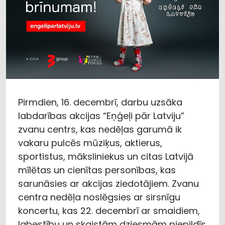
Pirmdien, 16. decembrī, darbu uzsāka
labdarības akcijas “Eņģeļi pār Latviju”
zvanu centrs, kas nedēļas garumā ik
vakaru pulcēs mūziķus, aktierus,
sportistus, māksliniekus un citas Latvijā
mīlētas un cienītas personības, kas
sarunāsies ar akcijas ziedotājiem. Zvanu
centra nedēļa noslēgsies ar sirsnīgu
koncertu, kas 22. decembrī ar smaidiem,
labestību un skaistām dziesmām piepildīs