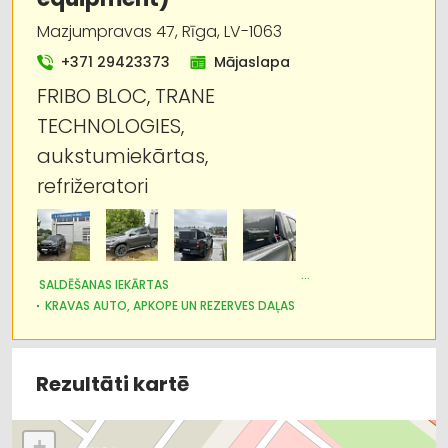
Kravas auto, apkope un rezerves daļas
Mazjumpravas 47, Rīga, LV-1063
Kravu pārvadājumi: auto
+371 29423373
Mājaslapa
FRIBO BLOC, TRANE
Saldēšanas iekārtas
TECHNOLOGIES,
aukstumiekārtas,
refrižeratori
SALDĒŠANAS IEKĀRTAS
KRAVAS AUTO, APKOPE UN REZERVES DAĻAS
AUTO KONDICIONĒŠANAS SISTĒMAS, AUTOREFRIŽERATORI
KRAVU PĀRVADĀJUMI: AUTO
AUTOTRANSPORTS
DZINĒJI, MOTORI, TO REMONTS
Rezultāti kartē
AUTO REZERVES DAĻU TIRDZNIECĪBA
+