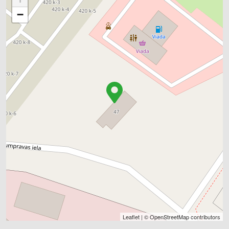
−
Leaflet
| ©
OpenStreetMap
contributors