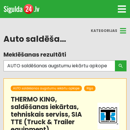
KATEGORIJAS
Auto saldēšanas augstumu iekārtu apkope
Meklēšanas rezultāti
Visas nozares
Auto kondicionēšanas sistēmas,
autorefrižeratori
Auto rezerves daļu tirdzniecība
AUTO saldēšanas augstumu iekārtu apkope
Rīga
THERMO KING,
Autotransports
saldēšanas iekārtas,
tehniskais serviss, SIA
Dzinēji, motori, to remonts
TTE (Truck & Trailer
equipment)