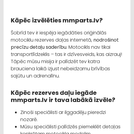
Kāpēc izvēlēties mmparts.lv?
Šobrīd tev ir iespēja iegādāties oriģinālās
motociklu rezerves daļas internetā,
nodrošinot
precīzu detaļu saderību
. Motocikls nav tikai
transportlīdzeklis – tas ir dzīvesveids, kas aizrauj!
Tāpēc mūsu misija ir palīdzēt tev katra
brauciena laikā izjust nebeidzamu brīvības
sajūtu un adrenalīnu.
Kāpēc rezerves daļu iegāde
mmparts.lv ir tava labākā izvēle?
Zinoši speciālisti ar ilggadēju pieredzi
nozarē.
Mūsu speciālisti palīdzēs piemeklēt detaļas
konkrētam motocikla modelim.