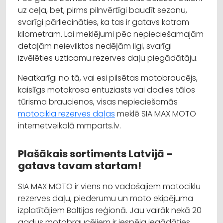
uz ceļa, bet, pirms pilnvērtīgi baudīt sezonu,
svarīgi pārliecināties, ka tas ir gatavs katram
kilometram. Lai meklējumi pēc nepieciešamajām
detaļām neievilktos nedēļām ilgi, svarīgi
izvēlēties uzticamu rezerves daļu piegādātāju.
Neatkarīgi no tā, vai esi pilsētas motobraucējs,
kaislīgs motokrosa entuziasts vai dodies tālos
tūrisma braucienos, visas nepieciešamās
motocikla rezerves daļas
meklē SIA MAX MOTO
internetveikalā mmparts.lv.
Plašākais sortiments Latvijā –
gatavs tavam startam!
SIA MAX MOTO ir viens no vadošajiem motociklu
rezerves daļu, piederumu un moto ekipējuma
izplatītājiem Baltijas reģionā. Jau vairāk nekā 20
gadus motobraucējiem ir iespēja iegādāties