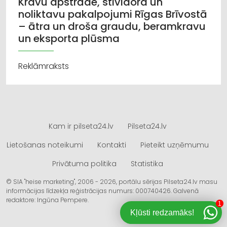
Kravu apstrāde, stividora un
noliktavu pakalpojumi Rīgas Brīvostā
– ātra un droša graudu, beramkravu
un eksporta plūsma
Reklāmraksts
Kam ir pilseta24.lv
Pilseta24.lv
Lietošanas noteikumi
Kontakti
Pieteikt uzņēmumu
Privātuma politika
Statistika
© SIA "heise marketing", 2006 - 2026, portālu sērijas Pilseta24.lv masu
informācijas līdzekļa reģistrācijas numurs: 000740426. Galvenā
redaktore: Ingūna Pempere.
1
Kļūsti redzamāks!