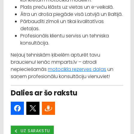
Plašs preču klāsts uz vietas un e-veikalā.
Ātra un droša piegāde visā Latvijā un Baltijā.
Pārbaudīti zīmoli un tikai kvalitatīvas
detaļas.
Profesionāls klientu serviss un tehniska
konsultācija.
Neļauj tehniskām ķibelēm apturēt tavu
braucienu! Ienāc mmparts.lv – atrodi
nepieciešamās
motocikla rezerves daļas
un
saņem profesionālu konsultāciju vienuviet!
Dalies ar šo rakstu
UZ SARAKSTU