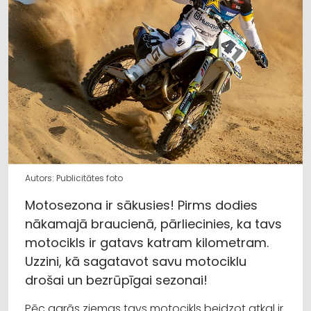
Autors: Publicitātes foto
Motosezona ir sākusies! Pirms dodies
nākamajā braucienā, pārliecinies, ka tavs
motocikls ir gatavs katram kilometram.
Uzzini, kā sagatavot savu motociklu
drošai un bezrūpīgai sezonai!
Pēc garās ziemas tavs motocikls beidzot atkal ir