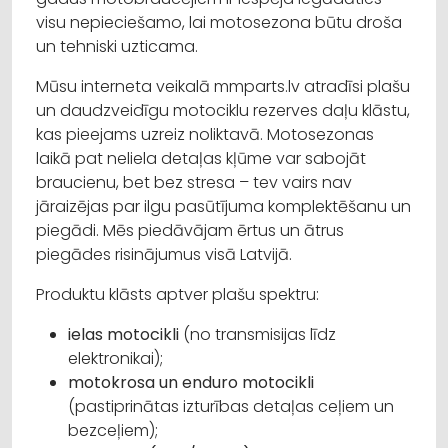
visu nepieciešamo, lai motosezona būtu droša
un tehniski uzticama.
Mūsu interneta veikalā mmparts.lv atradīsi plašu
un daudzveidīgu motociklu rezerves daļu klāstu,
kas pieejams uzreiz noliktavā. Motosezonas
laikā pat neliela detaļas kļūme var sabojāt
braucienu, bet bez stresa – tev vairs nav
jāraizējas par ilgu pasūtījuma komplektēšanu un
piegādi. Mēs piedāvājam ērtus un ātrus
piegādes risinājumus visā Latvijā.
Produktu klāsts aptver plašu spektru:
ielas motocikli
(no transmisijas līdz
elektronikai);
motokrosa un enduro motocikli
(pastiprinātas izturības detaļas ceļiem un
bezceļiem);