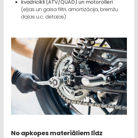
kvadricikli (ATV/QUAD) un motorolleri
(eļļas un gaisa filtri, amortizācija, bremžu
daļas u.c. detaļas).
No apkopes materiāliem līdz