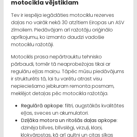
motocikla vējstiklam
Tev ir iespēja iegādāties motociklu rezerves
daļas no vairāk nekā 30 atzītiem Eiropas un ASV
zīmoliem. Piedāvājam arī ražotāju oriģinālo
aprīkojumu, ko izmanto daudzi vadošie
motociklu ražotāji.
Motocikls prasa nepārtrauktu tehnisko
pārbaudi, tomēr tā neaprobežojas tikai ar
regulāru eļļas maiņu. Tāpēc mūsu piedāvājums
ir strukturēts tā, lai tu varētu atrast visu
nepieciešamo jebkuram remonta posmam,
meklējot detaļas pēc motocikla ražotāja.
Regulārā apkope
: filtri, augstākās kvalitātes
eļļas, sveces un akumulatori.
Dziļāka motora un ritošās daļas apkope
:
dzinēja blīves, blīvslēgi, virzuļi, klaņi,
kloķvārpstas, kā arī gultņi un citas sīkas