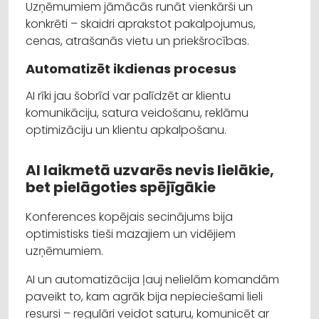
Uzņēmumiem jāmācās runāt vienkārši un
konkrēti – skaidri aprakstot pakalpojumus,
cenas, atrašanās vietu un priekšrocības.
Automatizēt ikdienas procesus
AI rīki jau šobrīd var palīdzēt ar klientu
komunikāciju, satura veidošanu, reklāmu
optimizāciju un klientu apkalpošanu.
AI laikmetā uzvarēs nevis lielākie,
bet pielāgoties spējīgākie
Konferences kopējais secinājums bija
optimistisks tieši mazajiem un vidējiem
uzņēmumiem.
AI un automatizācija ļauj nelielām komandām
paveikt to, kam agrāk bija nepieciešami lieli
resursi – regulāri veidot saturu, komunicēt ar