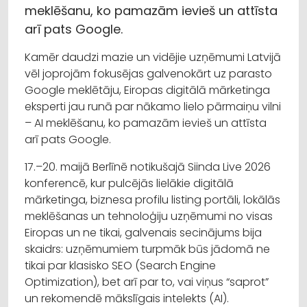
meklēšanu, ko pamazām ievieš un attīsta
arī pats Google.
Kamēr daudzi mazie un vidējie uzņēmumi Latvijā
vēl joprojām fokusējas galvenokārt uz parasto
Google meklētāju, Eiropas digitālā mārketinga
eksperti jau runā par nākamo lielo pārmaiņu vilni
– AI meklēšanu, ko pamazām ievieš un attīsta
arī pats Google.
17.–20. maijā Berlīnē notikušajā Siinda Live 2026
konferencē, kur pulcējās lielākie digitālā
mārketinga, biznesa profilu listing portāli, lokālās
meklēšanas un tehnoloģiju uzņēmumi no visas
Eiropas un ne tikai, galvenais secinājums bija
skaidrs: uzņēmumiem turpmāk būs jādomā ne
tikai par klasisko SEO (Search Engine
Optimization), bet arī par to, vai viņus “saprot”
un rekomendē mākslīgais intelekts (AI).