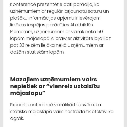
Konferencē prezentētie dati parādīja, ka
uzņēmumiem ar regulāri atjaunotu saturu un
plašāku informācijas apjomu ir ievērojami
lielākas iespējas parādīties AI atbildēs.
Piemēram, uzņēmumiem ar vairāk nekā 50
lapām mājaslapā AI crawler aktivitāte bija līdz
pat 33 reizēm lielāka nekā uzņēmumiem ar
dažām statiskām lapām.
Mazajiem uzņēmumiem vairs
nepietiek ar “vienreiz uztaisītu
mājaslapu”
Eksperti konferencē vairākkārt uzsvēra, ka
statiska mājaslapa vairs nestrādā tik efektīvi kā
agrāk.