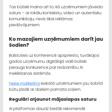
Tas būtiski maina arī to, kā uzņēmumiem jāveido
saturs – ar lokālu kontekstu, video un autentisku
komunikāciju, nevis tikai reklāmas
piedāvājumiem.
Ko mazajiem uzņēmumiem darīt jau
šodien?
Balstoties uz konferencē apspriesto, tuvākajos
gados uzņēmumu digitālajā vidē būtiski
pieaugs konkurence par redzamību AI
meklēšanas sistēmās.
heise marketing
ieskatā uzņēmumiem jau šobrīd
būtu jāsāk ar dažiem pamata soļiem.
Regulāri atjaunot mājaslapas saturu
AI platformas daudz biežāk rekomendē