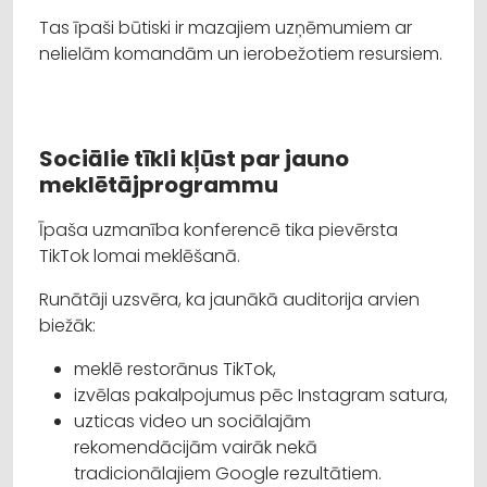
Tas īpaši būtiski ir mazajiem uzņēmumiem ar
nelielām komandām un ierobežotiem resursiem.
Sociālie tīkli kļūst par jauno
meklētājprogrammu
Īpaša uzmanība konferencē tika pievērsta
TikTok lomai meklēšanā.
Runātāji uzsvēra, ka jaunākā auditorija arvien
biežāk:
meklē restorānus TikTok,
izvēlas pakalpojumus pēc Instagram satura,
uzticas video un sociālajām
rekomendācijām vairāk nekā
tradicionālajiem Google rezultātiem.