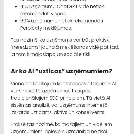
41% uzņēmumu ChatGPT vidē netiek
rekomendēti vispār,
69% uzņēmumu netiek rekomendēti
Perplexity meklējumos.
Tas nozīmē, ka uzņēmums var būt praktiski
“neredzams” jaunajā meklēšanas vidē pat tad,
ja tam ir mājaslapa un sociālie tīkli.
Ar ko AI “uzticas” uzņēmumiem?
Viena no lielākajām konferences atziņām – AI
vairs nevērtē uzņēmumus tikai pēc
tradicionālajiem SEO principiem. Tā vietā AI
sistēmas analizē, vai uzņēmums internetā
izskatās uzticams, aktīvs un konsekvents.
Praksē tas nozīmē, ka mazajiem un vidējiem
uzņēmumiem jāpievērš uzmanība ne tikai