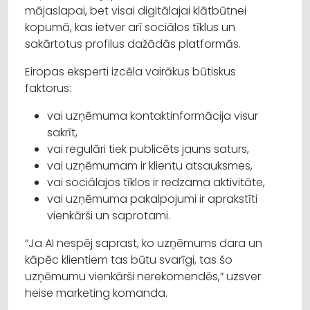
mājaslapai, bet visai digitālajai klātbūtnei
kopumā, kas ietver arī sociālos tīklus un
sakārtotus profilus dažādās platformās.
Eiropas eksperti izcēla vairākus būtiskus
faktorus:
vai uzņēmuma kontaktinformācija visur
sakrīt,
vai regulāri tiek publicēts jauns saturs,
vai uzņēmumam ir klientu atsauksmes,
vai sociālajos tīklos ir redzama aktivitāte,
vai uzņēmuma pakalpojumi ir aprakstīti
vienkārši un saprotami.
“Ja AI nespēj saprast, ko uzņēmums dara un
kāpēc klientiem tas būtu svarīgi, tas šo
uzņēmumu vienkārši nerekomendēs,” uzsver
heise marketing komanda.