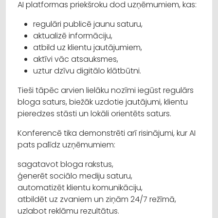
AI platformas priekšroku dod uzņēmumiem, kas:
regulāri publicē jaunu saturu,
aktualizē informāciju,
atbild uz klientu jautājumiem,
aktīvi vāc atsauksmes,
uztur dzīvu digitālo klātbūtni.
Tieši tāpēc arvien lielāku nozīmi iegūst regulārs
bloga saturs, biežāk uzdotie jautājumi, klientu
pieredzes stāsti un lokāli orientēts saturs.
Konferencē tika demonstrēti arī risinājumi, kur AI
pats palīdz uzņēmumiem:
sagatavot bloga rakstus,
ģenerēt sociālo mediju saturu,
automatizēt klientu komunikāciju,
atbildēt uz zvaniem un ziņām 24/7 režīmā,
uzlabot reklāmu rezultātus.