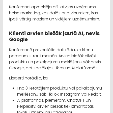
Konferenci apmeklēja arī Latvijas uzņēmums
heise marketing, kas dalās ar atzinumiem, kas
īpaši vērtīgi maziem un vidējiem uzņēmumiem.
Klienti arvien biežāk jautā AI, nevis
Google
Konferencē prezentētie dati rāda, ka klientu
paradumi strauji mainās. Arvien biežāk cilvēki
produktu un pakalpojumu meklēšanu sāk nevis
Google, bet sociālajos tīklos un AI platformās.
Eksperti norādīja, ka:
1 no 3 lietotājiem produktu vai pakalpojumu
meklēšanu sāk TikTok, Instagram vai Reddit,
AI platformas, piemēram, ChatGPT un
Perplexity, arvien biežāk tiek izmantotas
lokālu uzņēmumu atrašanai,